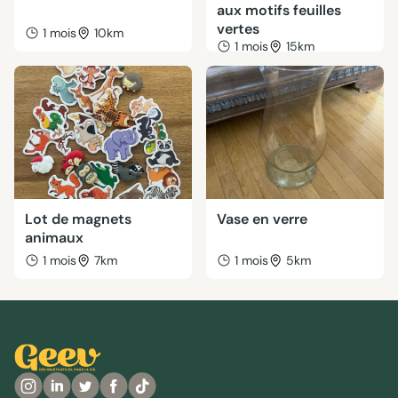
aux motifs feuilles
vertes
1 mois
10km
1 mois
15km
Lot de magnets
Vase en verre
animaux
1 mois
7km
1 mois
5km