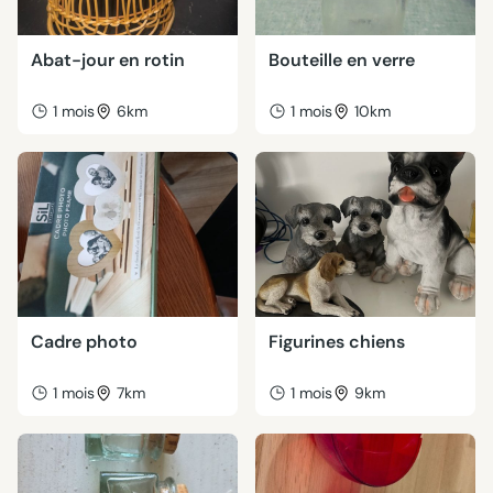
Abat-jour en rotin
Bouteille en verre
1 mois
6km
1 mois
10km
Cadre photo
Figurines chiens
1 mois
7km
1 mois
9km