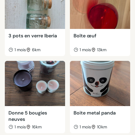
3 pots en verre Iberia
Boîte œuf
1 mois
6km
1 mois
13km
Donne 5 bougies
Boite metal panda
neuves
1 mois
16km
1 mois
10km