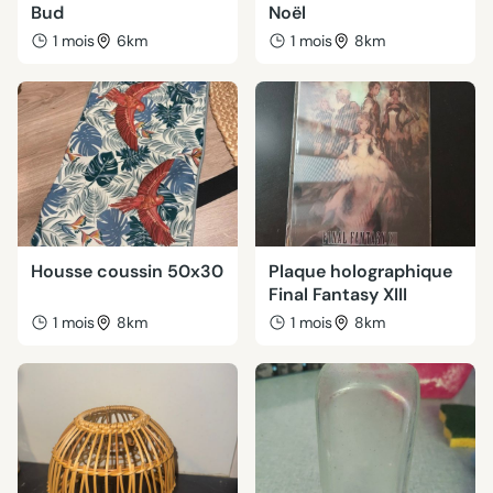
Bud
Noël
1 mois
6km
1 mois
8km
Housse coussin 50x30
Plaque holographique
Final Fantasy XIII
1 mois
8km
1 mois
8km