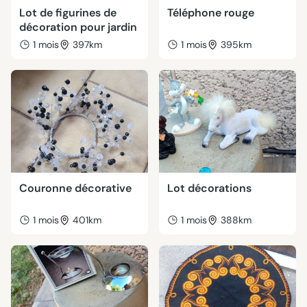
Lot de figurines de
Téléphone rouge
décoration pour jardin
1 mois
397km
1 mois
395km
Couronne décorative
Lot décorations
1 mois
401km
1 mois
388km