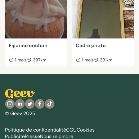
Figurine cochon
Cadre photo
1 mois
397km
1 mois
391km
© Geev 2025
Politique de confidentialité
CGU
Cookies
Publicité
Presse
Nous rejoindre