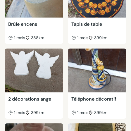
Brûle encens
Tapis de table
1 mois
388km
1 mois
399km
2 décorations ange
Téléphone décoratif
1 mois
399km
1 mois
399km