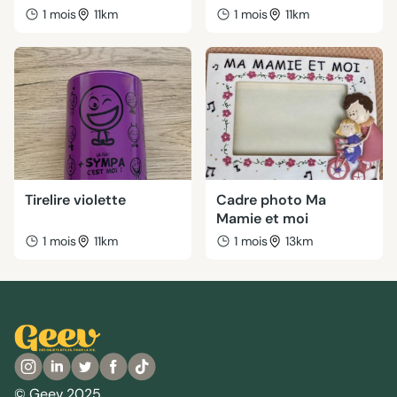
1 mois
11km
1 mois
11km
Tirelire violette
Cadre photo Ma
Mamie et moi
1 mois
11km
1 mois
13km
© Geev 2025