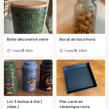
Boîte décorative verte
Bocal de bouchons
1 mois
6km
1 mois
22km
Lot 3 boites à thé (
Plat carré en
vides )
céramique noire