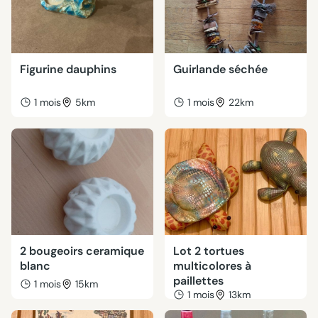
Figurine dauphins
Guirlande séchée
1 mois
5km
1 mois
22km
2 bougeoirs ceramique
Lot 2 tortues
blanc
multicolores à
paillettes
1 mois
15km
1 mois
13km