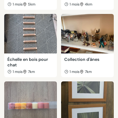
1 mois
5km
1 mois
4km
Échelle en bois pour
Collection d'ânes
chat
1 mois
7km
1 mois
7km