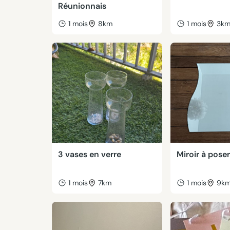
Réunionnais
1 mois
8km
1 mois
3k
3 vases en verre
Miroir à pose
1 mois
7km
1 mois
9k