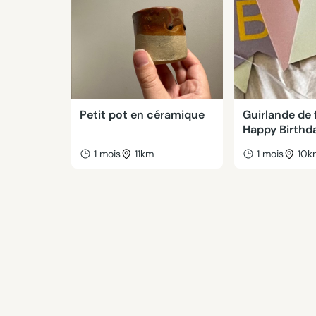
Petit pot en céramique
Guirlande de 
Happy Birthd
1 mois
11km
1 mois
10k