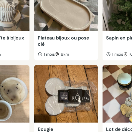
îte à bijoux
Plateau bijoux ou pose
Sapin en pl
clé
m
1 mois
6km
1 mois
1
Bougie
Lot de déc