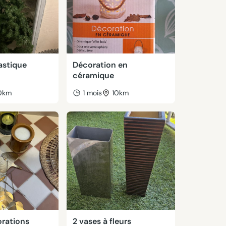
astique
Décoration en
céramique
0km
1 mois
10km
orations
2 vases à fleurs