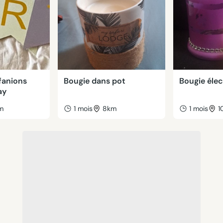
fanions
Bougie dans pot
Bougie élec
ay
m
1 mois
8km
1 mois
1