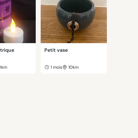
trique
Petit vase
0km
1 mois
10km