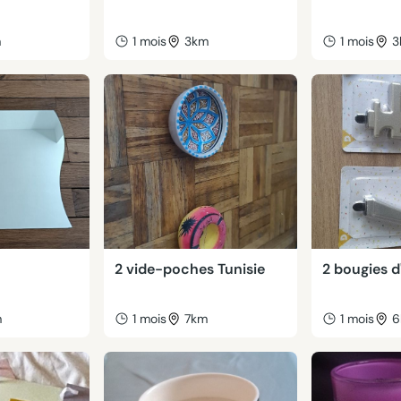
m
1 mois
3km
1 mois
3
r
2 vide-poches Tunisie
2 bougies d
m
1 mois
7km
1 mois
6