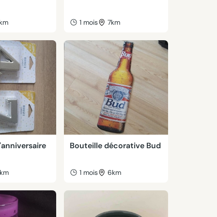
km
1 mois
7km
'anniversaire
Bouteille décorative Bud
km
1 mois
6km