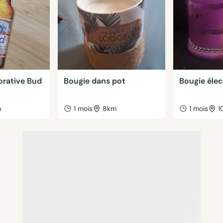
orative Bud
Bougie dans pot
Bougie élec
m
1 mois
8km
1 mois
1