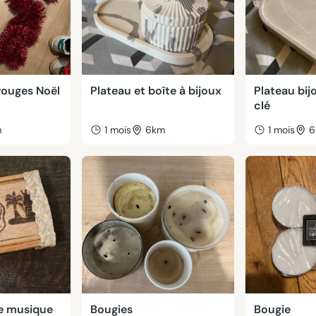
rouges Noël
Plateau et boîte à bijoux
Plateau bij
clé
m
1 mois
6km
1 mois
6
e musique
Bougies
Bougie