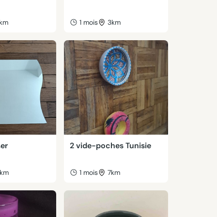
km
1 mois
3km
ser
2 vide-poches Tunisie
km
1 mois
7km