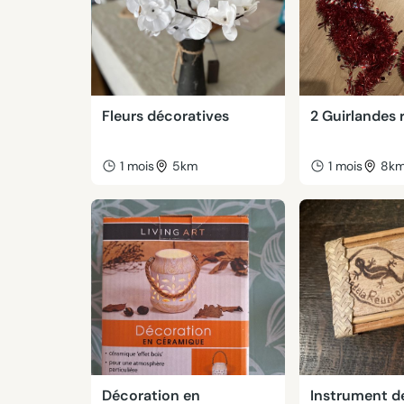
Fleurs décoratives
2 Guirlandes 
1 mois
5km
1 mois
8k
Décoration en
Instrument d