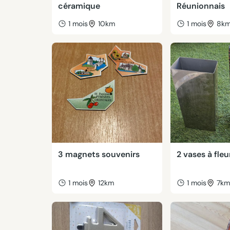
céramique
Réunionnais
1 mois
10km
1 mois
8k
3 magnets souvenirs
2 vases à fleu
1 mois
12km
1 mois
7k