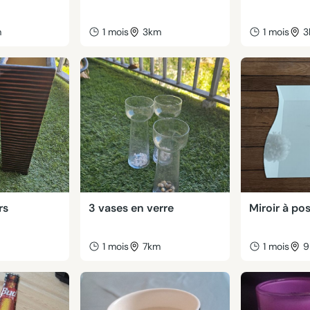
m
1 mois
3km
1 mois
3
rs
3 vases en verre
Miroir à po
m
1 mois
7km
1 mois
9