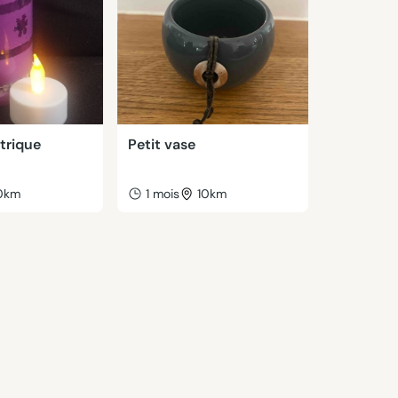
trique
Petit vase
0km
1 mois
10km