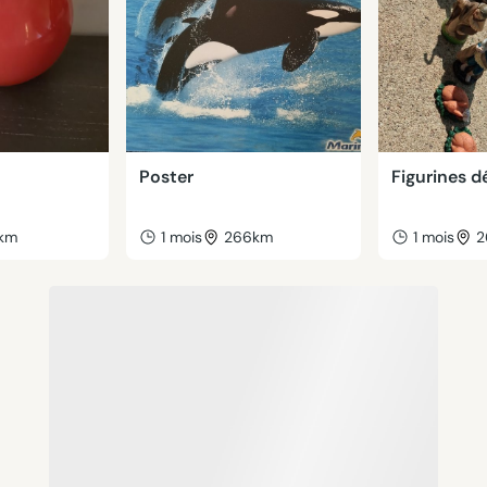
Poster
Figurines d
km
1 mois
266km
1 mois
2