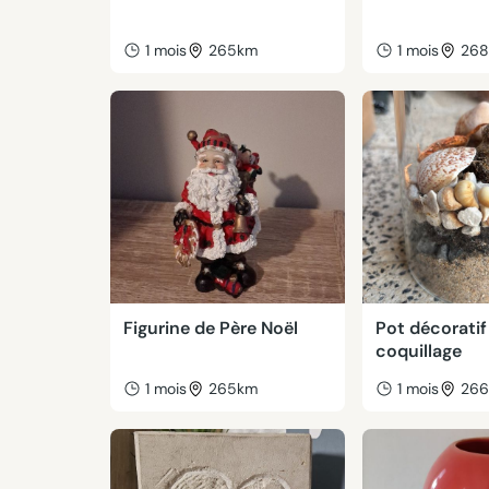
1 mois
265km
1 mois
26
Figurine de Père Noël
Pot décoratif
coquillage
1 mois
265km
1 mois
26