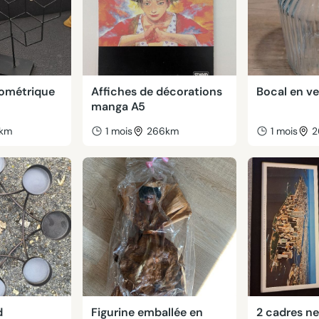
éométrique
Affiches de décorations
Bocal en ve
manga A5
7km
1 mois
266km
1 mois
2
d
Figurine emballée en
2 cadres n