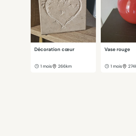
Décoration cœur
Vase rouge
1 mois
266km
1 mois
274