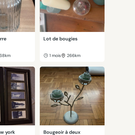
rre
Lot de bougies
68km
1 mois
266km
ew york
Bougeoir à deux