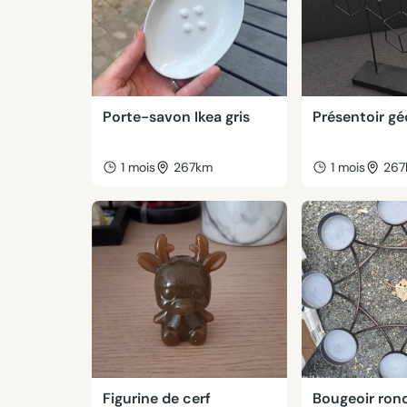
Porte-savon Ikea gris
Présentoir g
1 mois
267km
1 mois
26
Figurine de cerf
Bougeoir ron