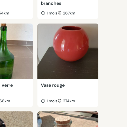
branches
74km
1 mois
267km
n verre
Vase rouge
68km
1 mois
274km