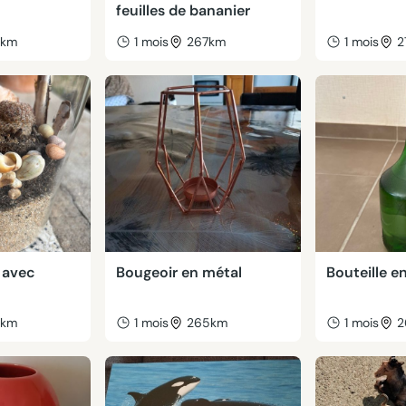
feuilles de bananier
8km
1 mois
267km
1 mois
2
 avec
Bougeoir en métal
Bouteille e
6km
1 mois
265km
1 mois
2