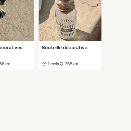
écoratives
Bouteille décorative
65km
1 mois
265km