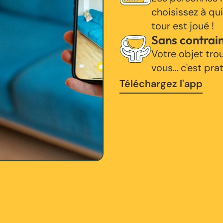
choisissez à qui
tour est joué !
Sans contrai
Votre objet tro
vous… c'est pra
Téléchargez l'app