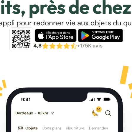
its, près de chez
’appli pour redonner vie aux objets du qu
4,8
+175K avis