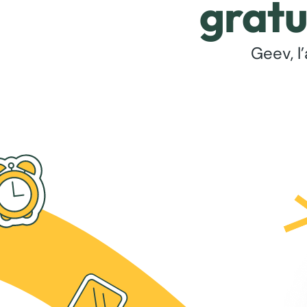
gratu
Geev, l