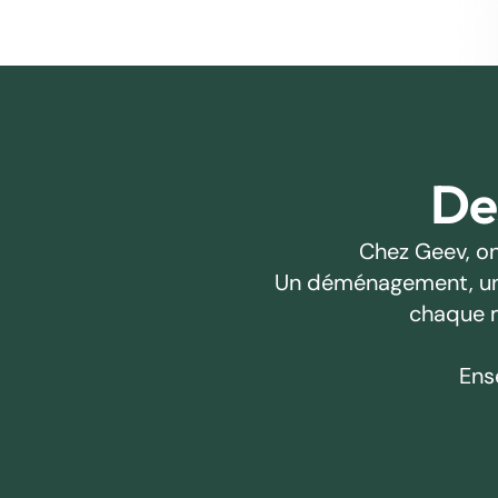
Des
Chez Geev, on
Un déménagement, un pr
chaque m
Ens