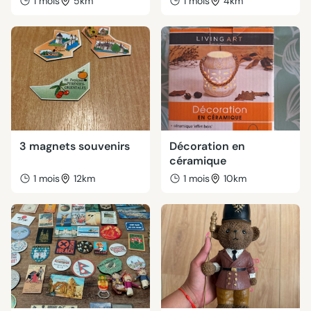
1 mois
5km
1 mois
4km
3 magnets souvenirs
Décoration en
céramique
1 mois
12km
1 mois
10km