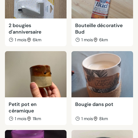
2 bougies
Bouteille décorative
d'anniversaire
Bud
1 mois
6km
1 mois
6km
Petit pot en
Bougie dans pot
céramique
1 mois
11km
1 mois
8km