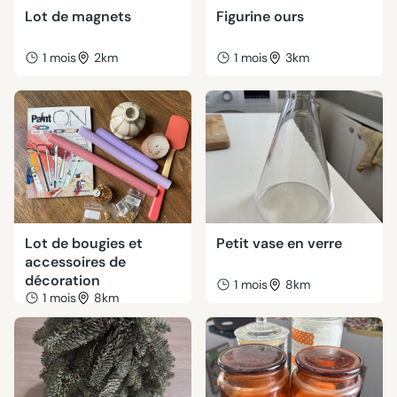
Lot de magnets
Figurine ours
1 mois
2km
1 mois
3km
Lot de bougies et
Petit vase en verre
accessoires de
décoration
1 mois
8km
1 mois
8km