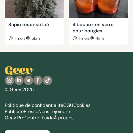
Sapin reconstitué
4 bocaux en verre
pour bougies
1 mois
5km
1 mois
4km
© Geev 2025
Politique de confidentialité
CGU
Cookies
Publicité
Presse
Nous rejoindre
Geev Pro
Centre d'aide
À propos