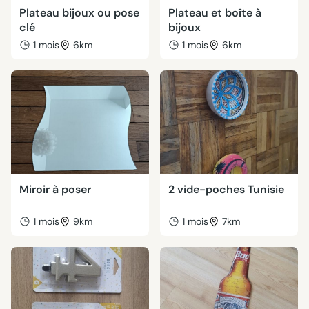
Plateau bijoux ou pose
Plateau et boîte à
clé
bijoux
1 mois
6km
1 mois
6km
Miroir à poser
2 vide-poches Tunisie
1 mois
9km
1 mois
7km