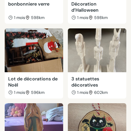
bonbonniere verre
Décoration
d’Halloween
1 mois
598km
1 mois
598km
Lot de décorations de
3 statuettes
Noël
décoratives
1 mois
596km
1 mois
602km