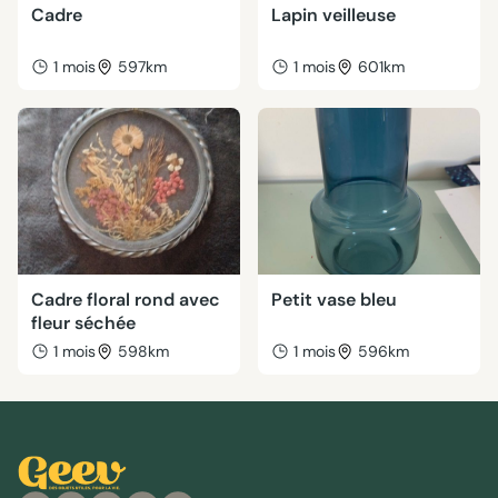
Cadre
Lapin veilleuse
1 mois
597km
1 mois
601km
Cadre floral rond avec
Petit vase bleu
fleur séchée
1 mois
598km
1 mois
596km