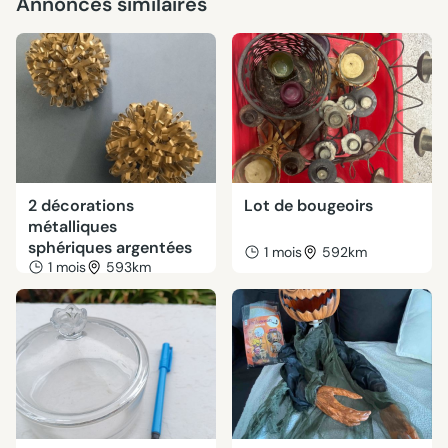
Annonces similaires
2 décorations
Lot de bougeoirs
métalliques
sphériques argentées
1 mois
592km
1 mois
593km