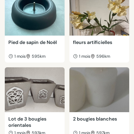
Pied de sapin de Noël
fleurs artificielles
1 mois
595km
1 mois
596km
Lot de 3 bougies
2 bougies blanches
orientales
1 mois
593km
1 mois
597km