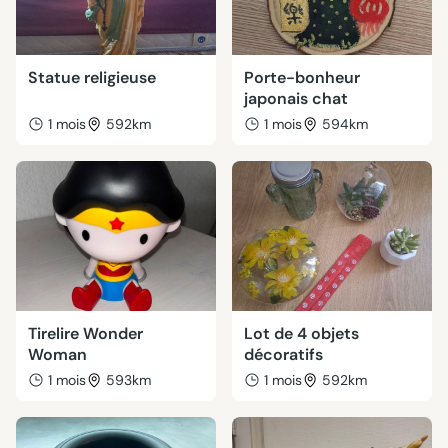
Statue religieuse
Porte-bonheur
japonais chat
1 mois
592km
1 mois
594km
Tirelire Wonder
Lot de 4 objets
Woman
décoratifs
1 mois
593km
1 mois
592km