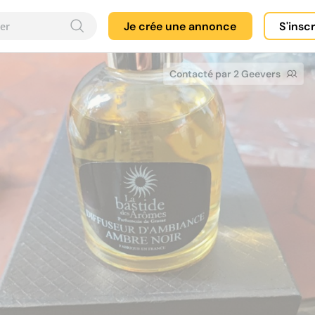
Je crée une annonce
S'insc
Contacté par 2 Geevers