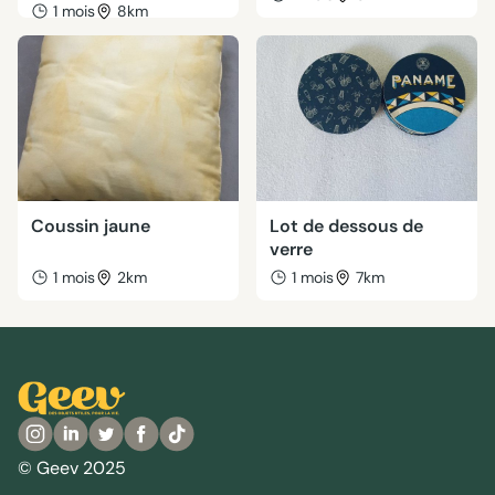
1 mois
8km
Coussin jaune
Lot de dessous de
verre
1 mois
2km
1 mois
7km
© Geev 2025