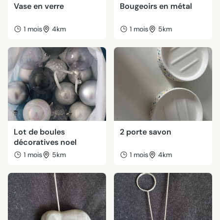
Vase en verre
Bougeoirs en métal
1 mois
4km
1 mois
5km
Lot de boules
2 porte savon
décoratives noel
1 mois
5km
1 mois
4km