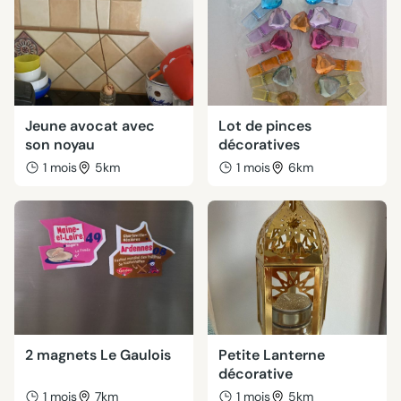
Jeune avocat avec
Lot de pinces
son noyau
décoratives
1 mois
5km
1 mois
6km
2 magnets Le Gaulois
Petite Lanterne
décorative
1 mois
7km
1 mois
5km