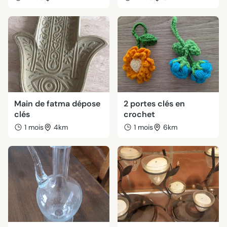
Main de fatma dépose
2 portes clés en
clés
crochet
1 mois
4km
1 mois
6km