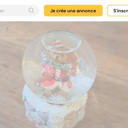
Je crée une annonce
S'insc