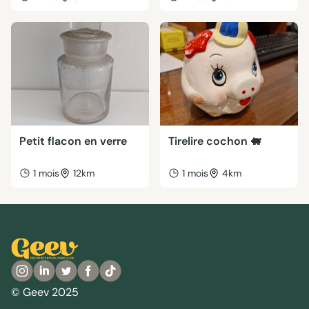
Petit flacon en verre
Tirelire cochon 🐖
1 mois
12km
1 mois
4km
© Geev 2025