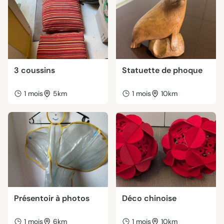
3 coussins
Statuette de phoque
1 mois
5km
1 mois
10km
Présentoir à photos
Déco chinoise
1 mois
6km
1 mois
10km