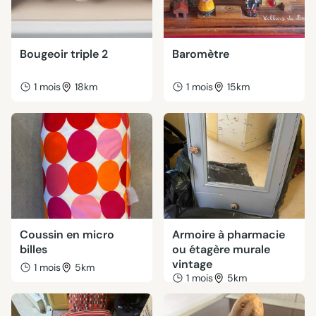
Bougeoir triple 2
Baromètre
1 mois
18km
1 mois
15km
Coussin en micro
Armoire à pharmacie
billes
ou étagère murale
vintage
1 mois
5km
1 mois
5km