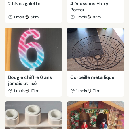
2 fèves galette
4 écussons Harry
Potter
1 mois
5km
1 mois
8km
Bougie chiffre 6 ans
Corbeille métallique
jamais utilisé
1 mois
17km
1 mois
7km