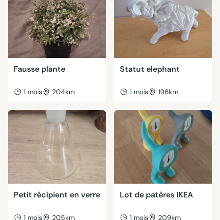
Fausse plante
Statut elephant
1 mois
204km
1 mois
196km
Petit récipient en verre
Lot de patères IKEA
1 mois
205km
1 mois
209km