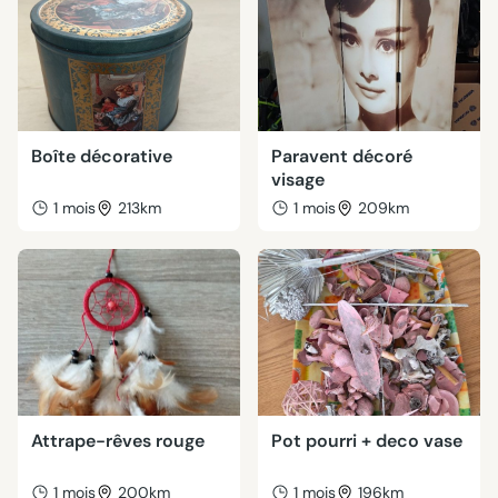
Boîte décorative
Paravent décoré
visage
1 mois
213km
1 mois
209km
Attrape-rêves rouge
Pot pourri + deco vase
1 mois
200km
1 mois
196km