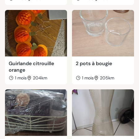
Guirlande citrouille
2 pots à bougie
orange
1 mois
204km
1 mois
205km