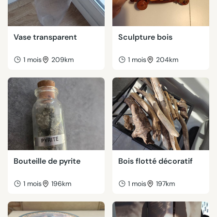
Vase transparent
Sculpture bois
1 mois
209km
1 mois
204km
Bouteille de pyrite
Bois flotté décoratif
1 mois
196km
1 mois
197km