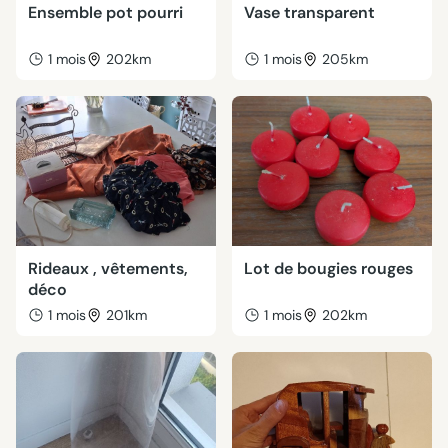
Ensemble pot pourri
Vase transparent
1 mois
202km
1 mois
205km
Rideaux , vêtements,
Lot de bougies rouges
déco
1 mois
201km
1 mois
202km