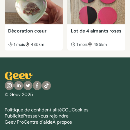
Décoration cœur
Lot de 4 aimants roses
1 mois
485km
1 mois
485km
© Geev 2025
Politique de confidentialité
CGU
Cookies
Publicité
Presse
Nous rejoindre
Geev Pro
Centre d'aide
À propos