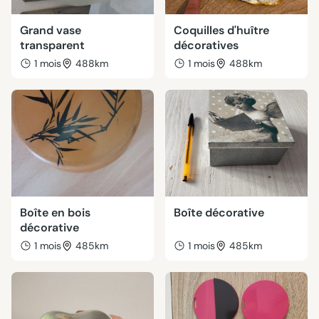
Grand vase
Coquilles d'huître
transparent
décoratives
1 mois
488km
1 mois
488km
Boîte en bois
Boîte décorative
décorative
1 mois
485km
1 mois
485km