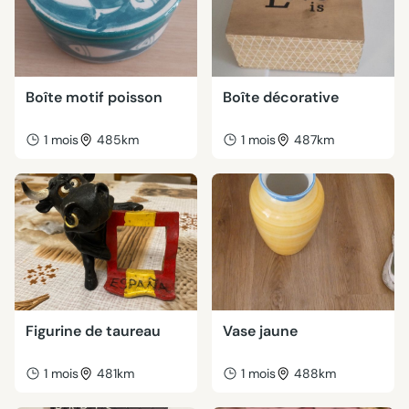
Boîte motif poisson
Boîte décorative
1 mois
485km
1 mois
487km
Figurine de taureau
Vase jaune
1 mois
481km
1 mois
488km