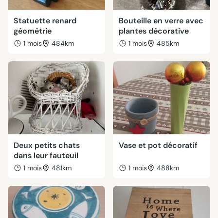
Statuette renard
Bouteille en verre avec
géométrie
plantes décorative
1 mois
484km
1 mois
485km
Deux petits chats
Vase et pot décoratif
dans leur fauteuil
1 mois
481km
1 mois
488km