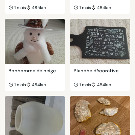
1 mois
485km
1 mois
484km
Bonhomme de neige
Planche décorative
1 mois
484km
1 mois
484km