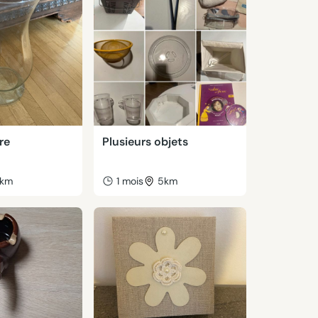
re
Plusieurs objets
km
1 mois
5km