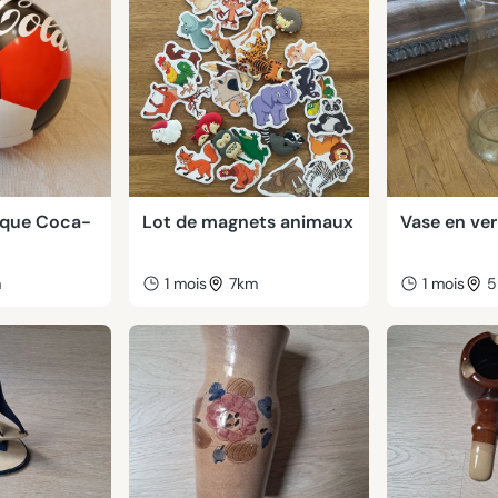
lique Coca-
Lot de magnets animaux
Vase en ver
m
1 mois
7km
1 mois
5