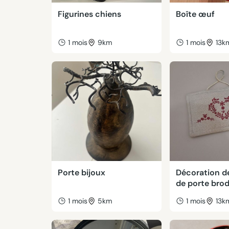
Figurines chiens
Boîte œuf
1 mois
9km
1 mois
13k
Porte bijoux
Décoration d
de porte bro
1 mois
5km
1 mois
13k