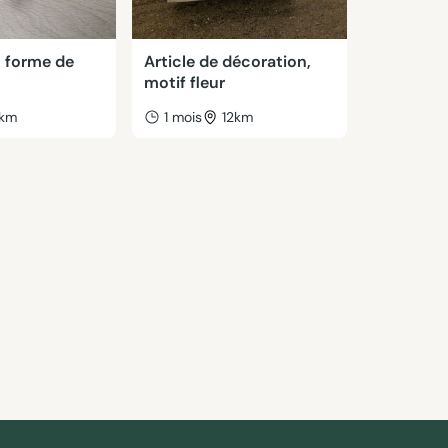
n forme de
Article de décoration,
motif fleur
km
1 mois
12km