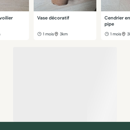
oilier
Vase décoratif
Cendrier e
pipe
m
1 mois
3km
1 mois
3