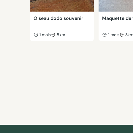
Oiseau dodo souvenir
Maquette de v
1 mois
5km
1 mois
3k