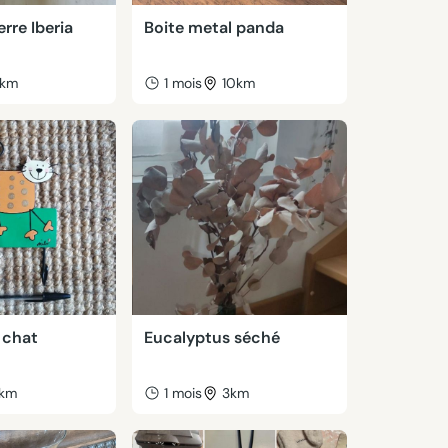
rre Iberia
Boite metal panda
km
1 mois
10km
 chat
Eucalyptus séché
km
1 mois
3km