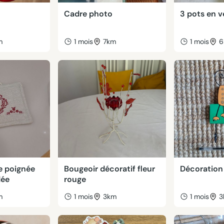
Cadre photo
3 pots en ve
m
1 mois
7km
1 mois
6
e poignée
Bougeoir décoratif fleur
Décoration
dée
rouge
m
1 mois
3km
1 mois
3