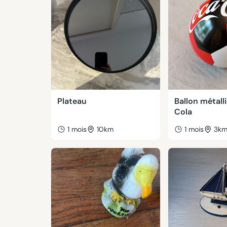
Plateau
Ballon métal
Cola
1 mois
10km
1 mois
3k