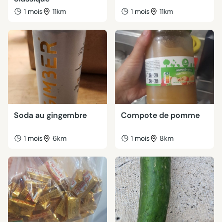
1 mois
11km
1 mois
11km
Soda au gingembre
Compote de pomme
1 mois
6km
1 mois
8km