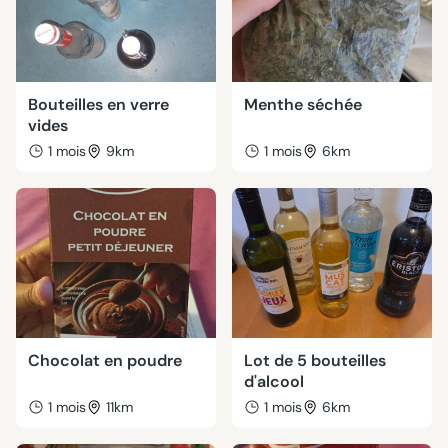
Bouteilles en verre
Menthe séchée
vides
1 mois
9km
1 mois
6km
Chocolat en poudre
Lot de 5 bouteilles
d'alcool
1 mois
11km
1 mois
6km