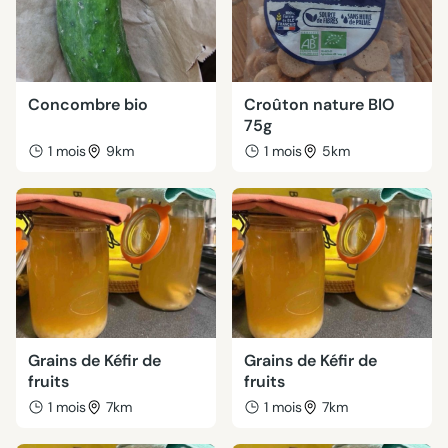
Concombre bio
Croûton nature BIO
75g
1 mois
9km
1 mois
5km
Grains de Kéfir de
Grains de Kéfir de
fruits
fruits
1 mois
7km
1 mois
7km