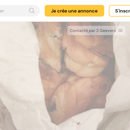
Je crée une annonce
S'insc
Contacté par 2 Geevers