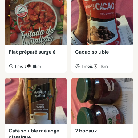
Plat préparé surgelé
Cacao soluble
1 mois
11km
1 mois
11km
Café soluble mélange
2 bocaux
classique