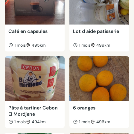
Café en capsules
Lot d aide patisserie
1 mois
495km
1 mois
499km
Pâte à tartiner Cebon
6 oranges
El Mordjene
1 mois
494km
1 mois
496km