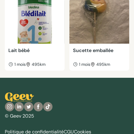
Lait bébé
Sucette emballée
1 mois
495km
1 mois
495km
© Geev 2025
Politique de confidentialité
CGU
Cookies