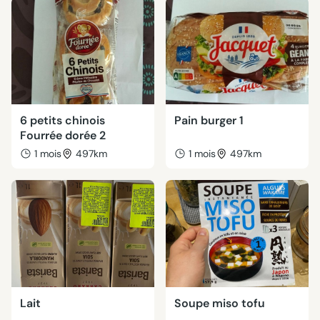
6 petits chinois
Pain burger 1
Fourrée dorée 2
1 mois
497km
1 mois
497km
Lait
Soupe miso tofu