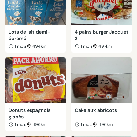
Lots de lait demi-
4 pains burger Jacquet
écrémé
2
1 mois
494km
1 mois
497km
Donuts espagnols
Cake aux abricots
glacés
1 mois
496km
1 mois
496km