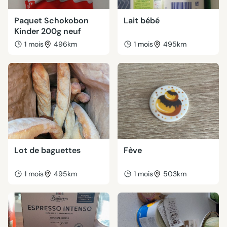
Paquet Schokobon
Lait bébé
Kinder 200g neuf
1 mois
496km
1 mois
495km
Lot de baguettes
Fève
1 mois
495km
1 mois
503km