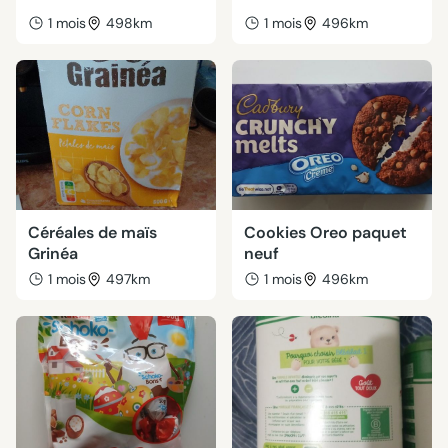
1 mois
498km
1 mois
496km
Céréales de maïs
Cookies Oreo paquet
Grinéa
neuf
1 mois
497km
1 mois
496km