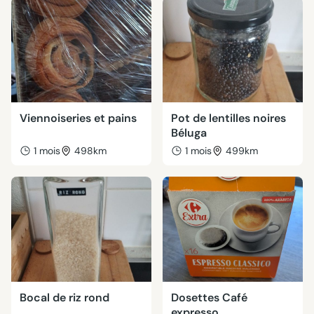
Viennoiseries et pains
Pot de lentilles noires
Béluga
1 mois
498km
1 mois
499km
Bocal de riz rond
Dosettes Café
expresso