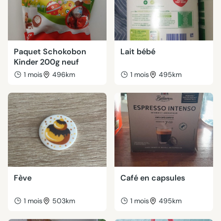
Paquet Schokobon
Lait bébé
Kinder 200g neuf
1 mois
496km
1 mois
495km
Fève
Café en capsules
1 mois
503km
1 mois
495km