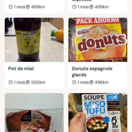
1 mois
499km
1 mois
499km
Pot de miel
Donuts espagnols
glacés
1 mois
505km
1 mois
496km