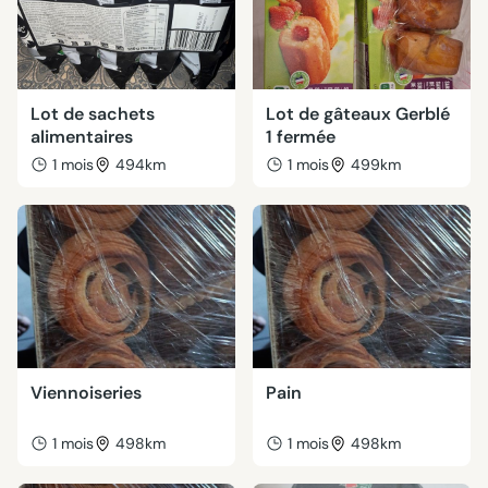
Lot de sachets
Lot de gâteaux Gerblé
alimentaires
1 fermée
1 mois
494km
1 mois
499km
Viennoiseries
Pain
1 mois
498km
1 mois
498km