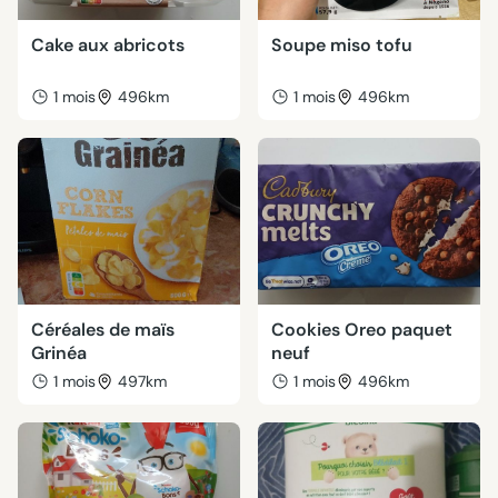
Cake aux abricots
Soupe miso tofu
1 mois
496km
1 mois
496km
Céréales de maïs
Cookies Oreo paquet
Grinéa
neuf
1 mois
497km
1 mois
496km