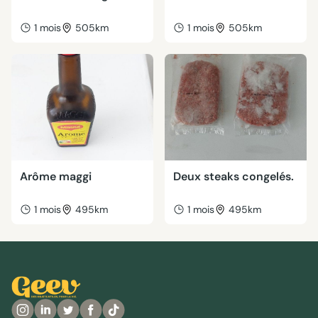
1 mois
505km
1 mois
505km
Arôme maggi
Deux steaks congelés.
1 mois
495km
1 mois
495km