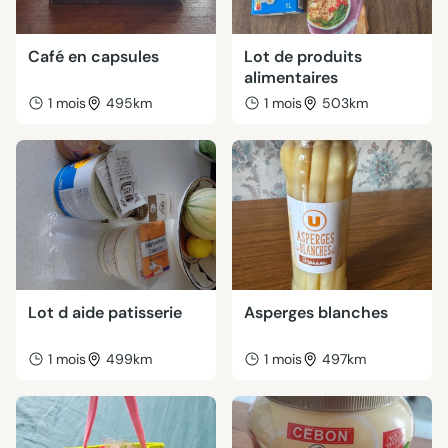
Café en capsules
Lot de produits
alimentaires
1 mois
495km
1 mois
503km
Lot d aide patisserie
Asperges blanches
1 mois
499km
1 mois
497km