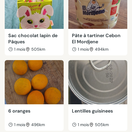
Sac chocolat lapin de
Pâte à tartiner Cebon
Pâques
El Mordjene
1 mois
505km
1 mois
494km
6 oranges
Lentilles guisinees
1 mois
496km
1 mois
505km