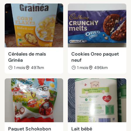
Céréales de maïs
Cookies Oreo paquet
Grinéa
neuf
1 mois
497km
1 mois
496km
Paquet Schokobon
Lait bébé