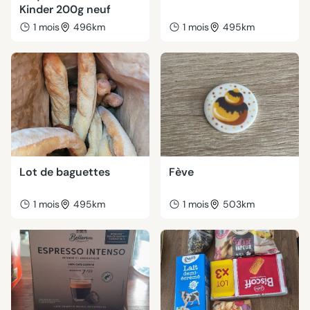
Kinder 200g neuf
1 mois
496km
1 mois
495km
Lot de baguettes
Fève
1 mois
495km
1 mois
503km