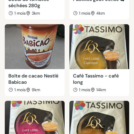
séchées 280g
1 mois
3km
1 mois
4km
Boîte de cacao Nestlé
Café Tassimo - café
Babicao
long
1 mois
9km
1 mois
14km