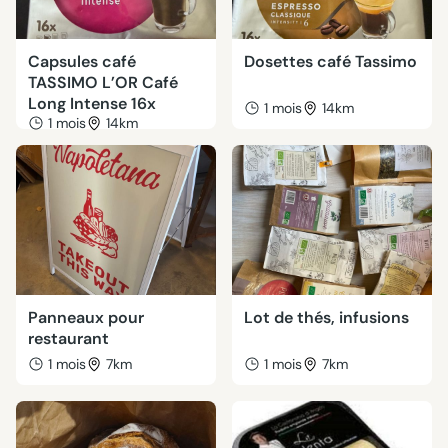
Capsules café
Dosettes café Tassimo
TASSIMO L’OR Café
Long Intense 16x
1 mois
14km
1 mois
14km
Panneaux pour
Lot de thés, infusions
restaurant
1 mois
7km
1 mois
7km