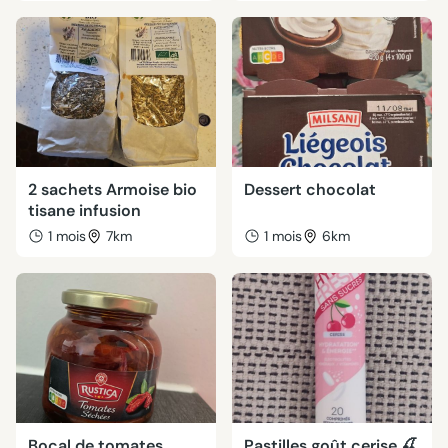
2 sachets Armoise bio
Dessert chocolat
tisane infusion
1 mois
7km
1 mois
6km
Bocal de tomates
Pastilles goût cerise 🍒