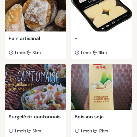
Pain artisanal
-
1 mois
3km
1 mois
11km
Surgelé riz cantonnais
Boisson soja
1 mois
6km
1 mois
12km