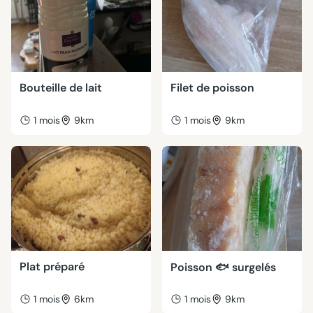
Bouteille de lait
Filet de poisson
1 mois
9km
1 mois
9km
Plat préparé
Poisson 🐟 surgelés
1 mois
6km
1 mois
9km