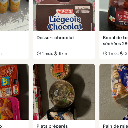
Dessert chocolat
Bocal de t
séchées 2
m
1 mois
6km
1 mois
3
ux
Plats préparés
Pain de mie