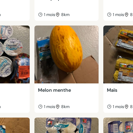
m
1 mois
8km
1 mois
8
Melon menthe
Maïs
m
1 mois
8km
1 mois
8