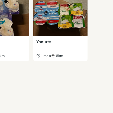
Yaourts
km
1 mois
8km