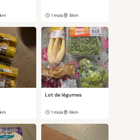
km
1 mois
8km
Lot de légumes
km
1 mois
6km