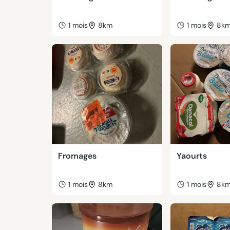
1 mois
8km
1 mois
8k
Fromages
Yaourts
1 mois
8km
1 mois
8k