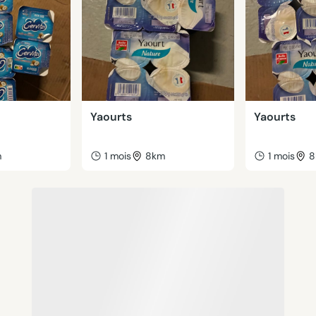
Yaourts
Yaourts
m
1 mois
8km
1 mois
8