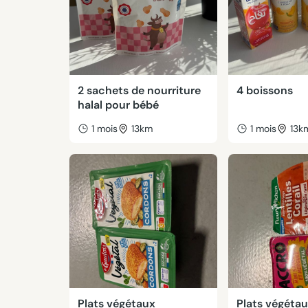
2 sachets de nourriture
4 boissons
halal pour bébé
1 mois
13km
1 mois
13k
Plats végétaux
Plats végéta