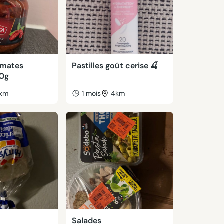
omates
Pastilles goût cerise 🍒
80g
km
1 mois
4km
Salades