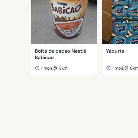
Boîte de cacao Nestlé
Yaourts
Babicao
1 mois
9km
1 mois
8k