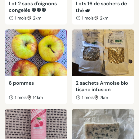
Lot 2 sacs d'oignons
Lots 16 de sachets de
congelés 🧅🧅🧅
thé 🫖
1 mois
2km
1 mois
2km
6 pommes
2 sachets Armoise bio
tisane infusion
1 mois
14km
1 mois
7km