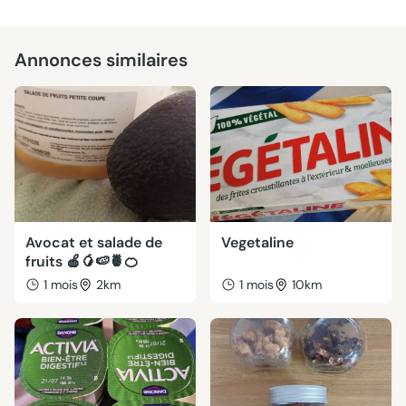
Annonces similaires
Avocat et salade de
Vegetaline
fruits 🍎🥭🍉🍍🍊
1 mois
2km
1 mois
10km