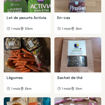
Lot de yaourts Activia
En-cas
1 mois
10km
1 mois
3km
Légumes
Sachet de thé
1 mois
8km
1 mois
5km