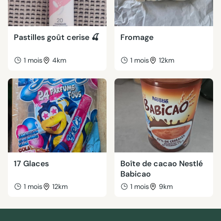
Pastilles goût cerise 🍒
Fromage
1 mois
4km
1 mois
12km
17 Glaces
Boîte de cacao Nestlé
Babicao
1 mois
12km
1 mois
9km