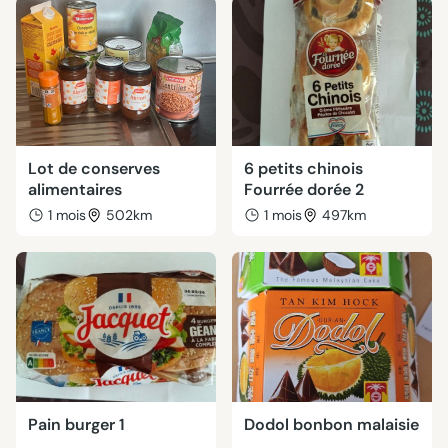
Lot de conserves
6 petits chinois
alimentaires
Fourrée dorée 2
1 mois
502km
1 mois
497km
Pain burger 1
Dodol bonbon malaisie