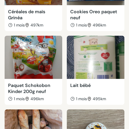
Céréales de maïs
Cookies Oreo paquet
Grinéa
neuf
1 mois
497km
1 mois
496km
Paquet Schokobon
Lait bébé
Kinder 200g neuf
1 mois
496km
1 mois
495km