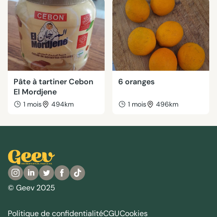
Pâte à tartiner Cebon
6 oranges
El Mordjene
1 mois
494km
1 mois
496km
© Geev 2025
Politique de confidentialité
CGU
Cookies