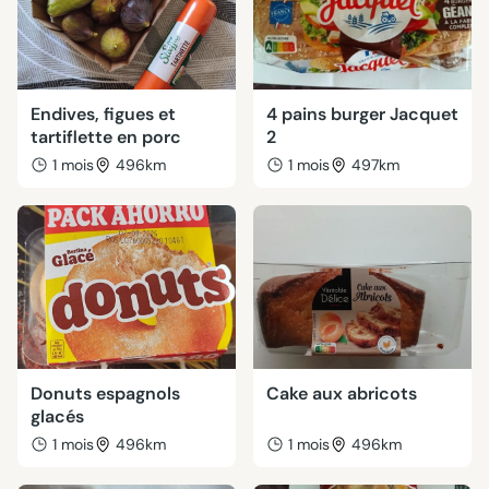
Endives, figues et
4 pains burger Jacquet
tartiflette en porc
2
1 mois
496km
1 mois
497km
Donuts espagnols
Cake aux abricots
glacés
1 mois
496km
1 mois
496km