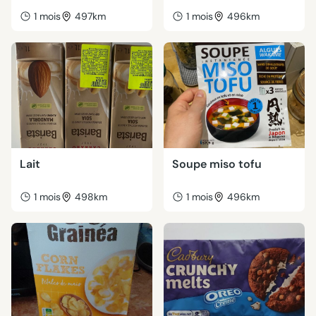
1 mois
497km
1 mois
496km
Lait
Soupe miso tofu
1 mois
498km
1 mois
496km