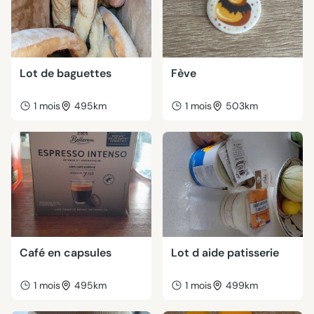
Lot de baguettes
Fève
1 mois
495km
1 mois
503km
Café en capsules
Lot d aide patisserie
1 mois
495km
1 mois
499km