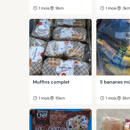
1 mois
9km
1 mois
3k
Muffins complet
5 bananes m
1 mois
15km
1 mois
8k