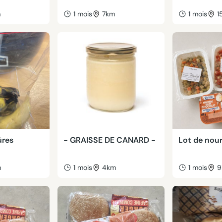
m
1 mois
7km
1 mois
1
ûres
- GRAISSE DE CANARD -
Lot de nour
m
1 mois
4km
1 mois
9