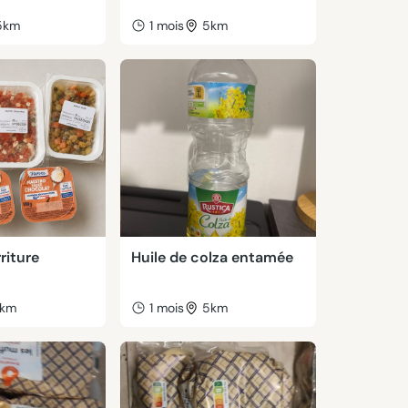
5km
1 mois
5km
riture
Huile de colza entamée
km
1 mois
5km