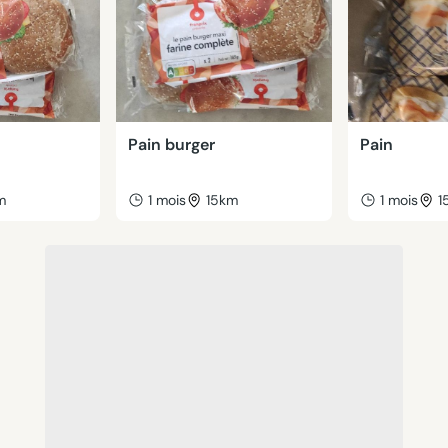
Pain burger
Pain
m
1 mois
15km
1 mois
1