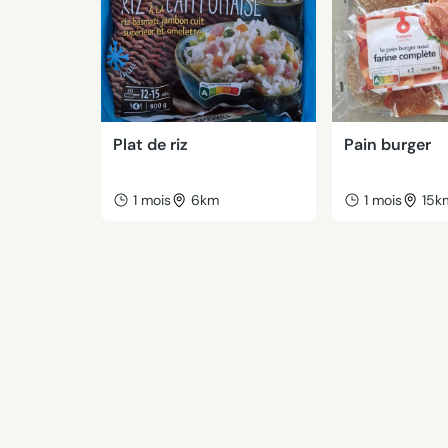
Plat de riz
Pain burger
1 mois
6km
1 mois
15k