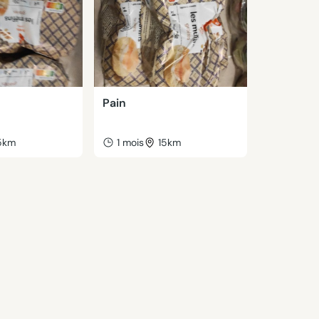
Pain
5km
1 mois
15km