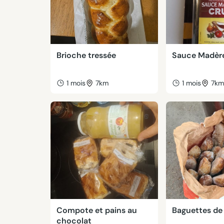
Brioche tressée
Sauce Madèr
1 mois
7km
1 mois
7k
Compote et pains au
Baguettes de
chocolat