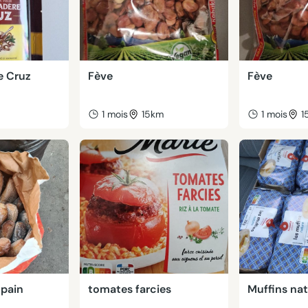
e Cruz
Fève
Fève
m
1 mois
15km
1 mois
1
 pain
tomates farcies
Muffins na