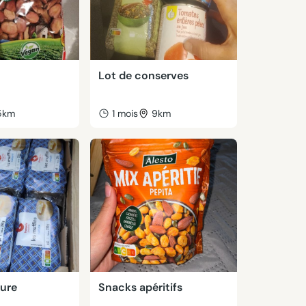
Lot de conserves
5km
1 mois
9km
ture
Snacks apéritifs