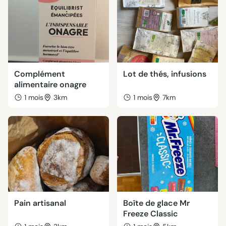
Complément
Lot de thés, infusions
alimentaire onagre
1 mois
3km
1 mois
7km
Pain artisanal
Boîte de glace Mr
Freeze Classic