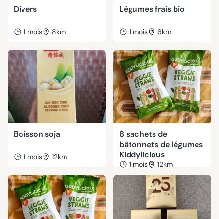
Divers
Légumes frais bio
1 mois
8km
1 mois
6km
Boisson soja
8 sachets de
bâtonnets de légumes
Kiddylicious
1 mois
12km
1 mois
12km