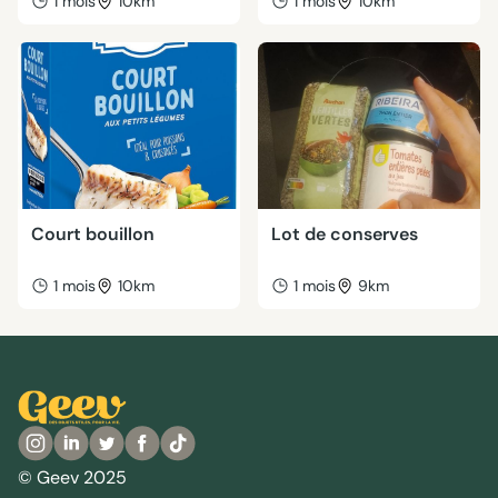
1 mois
10km
1 mois
10km
Court bouillon
Lot de conserves
1 mois
10km
1 mois
9km
© Geev 2025