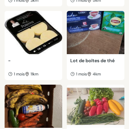
1 mois
3km
1 mois
5km
-
Lot de boîtes de thé
1 mois
11km
1 mois
4km