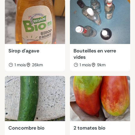
Sirop d'agave
Bouteilles en verre
vides
1 mois
26km
1 mois
9km
Concombre bio
2 tomates bio