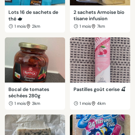
Lots 16 de sachets de
2 sachets Armoise bio
tisane infusion
thé 🫖
1 mois
2km
1 mois
7km
Bocal de tomates
Pastilles goût cerise 🍒
séchées 280g
1 mois
3km
1 mois
4km