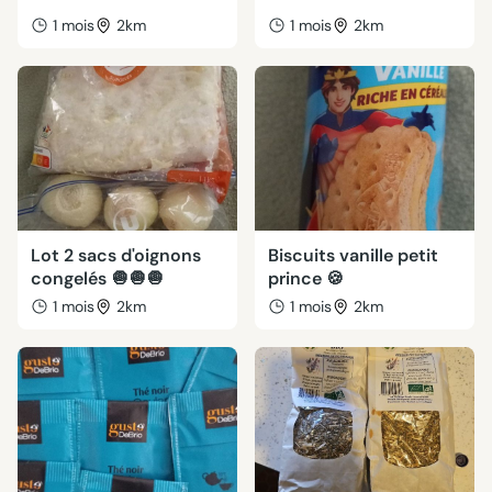
1 mois
2km
1 mois
2km
Lot 2 sacs d'oignons
Biscuits vanille petit
congelés 🧅🧅🧅
prince 🍪
1 mois
2km
1 mois
2km