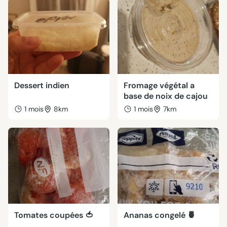
Dessert indien
Fromage végétal a
base de noix de cajou
1 mois
8km
1 mois
7km
Tomates coupées 🍅
Ananas congelé 🍍