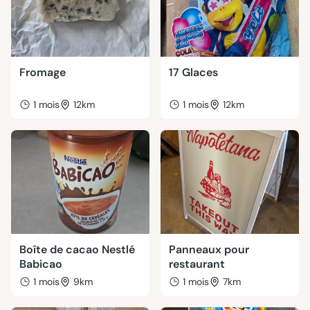
Fromage
17 Glaces
1 mois
12km
1 mois
12km
Boîte de cacao Nestlé
Panneaux pour
Babicao
restaurant
1 mois
9km
1 mois
7km