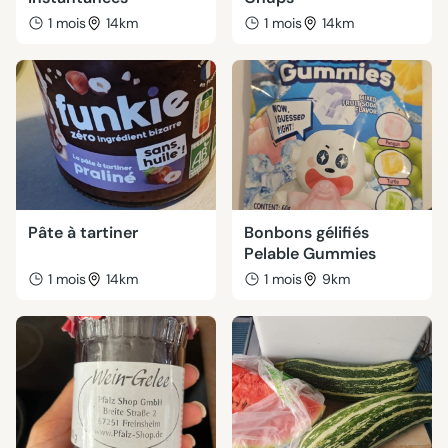
1 mois
14km
1 mois
14km
Pâte à tartiner
Bonbons gélifiés
Pelable Gummies
1 mois
14km
1 mois
9km