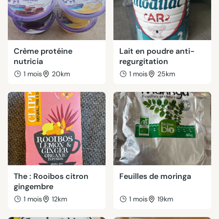
Crème protéine
Lait en poudre anti-
nutricia
regurgitation
1 mois
20km
1 mois
25km
The : Rooibos citron
Feuilles de moringa
gingembre
1 mois
12km
1 mois
19km