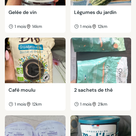
Gelée de vin
Légumes du jardin
1 mois
14km
1 mois
12km
Café moulu
2 sachets de thé
1 mois
12km
1 mois
21km