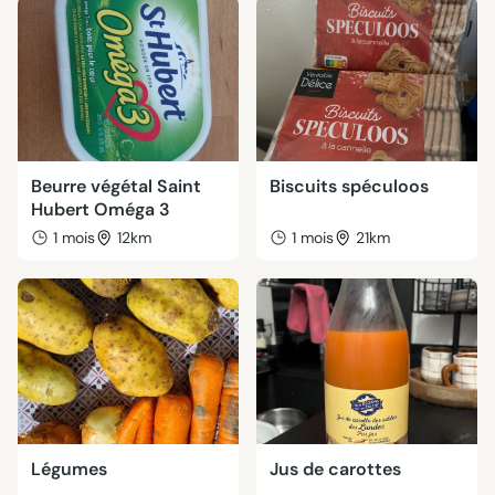
Beurre végétal Saint
Biscuits spéculoos
Hubert Oméga 3
1 mois
12km
1 mois
21km
Légumes
Jus de carottes