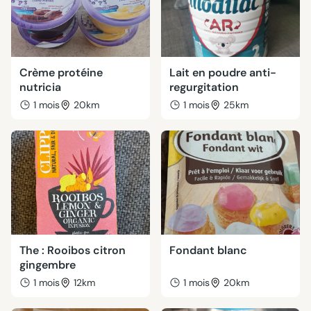
Crème protéine
Lait en poudre anti-
nutricia
regurgitation
1 mois
20km
1 mois
25km
The : Rooibos citron
Fondant blanc
gingembre
1 mois
12km
1 mois
20km