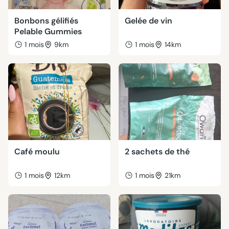
Bonbons gélifiés
Gelée de vin
Pelable Gummies
1 mois
9km
1 mois
14km
Café moulu
2 sachets de thé
1 mois
12km
1 mois
21km