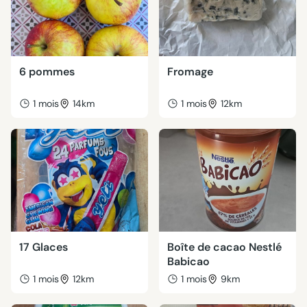
6 pommes
Fromage
1 mois
14km
1 mois
12km
17 Glaces
Boîte de cacao Nestlé
Babicao
1 mois
12km
1 mois
9km