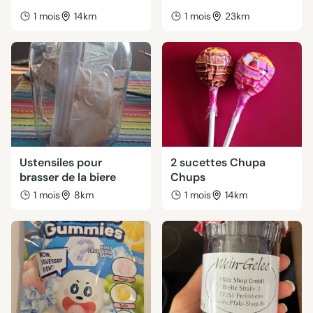
1 mois
14km
1 mois
23km
Ustensiles pour
2 sucettes Chupa
brasser de la biere
Chups
1 mois
8km
1 mois
14km