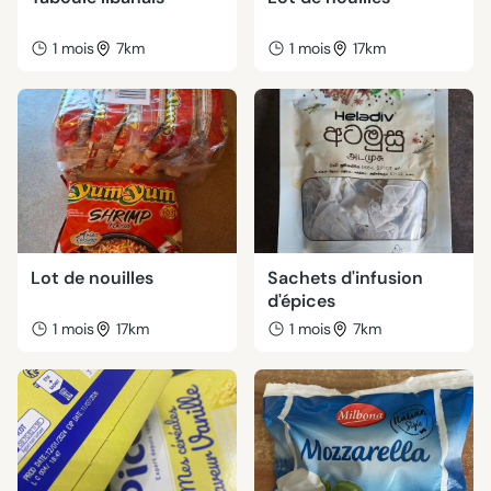
1 mois
7km
1 mois
17km
Lot de nouilles
Sachets d'infusion
d'épices
1 mois
17km
1 mois
7km