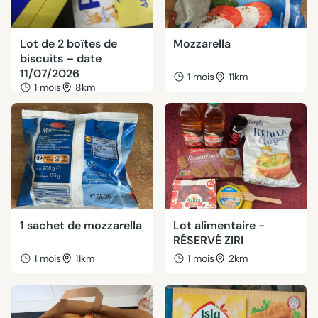
Lot de 2 boîtes de
Mozzarella
biscuits – date
11/07/2026
1 mois
11km
1 mois
8km
1 sachet de mozzarella
Lot alimentaire -
RÉSERVÉ ZIRI
1 mois
11km
1 mois
2km