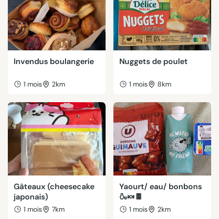
Invendus boulangerie
Nuggets de poulet
1 mois
2km
1 mois
8km
Gâteaux (cheesecake
Yaourt/ eau/ bonbons
japonais)
🍶🍬🍫
1 mois
7km
1 mois
2km