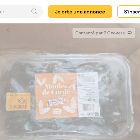
Je crée une annonce
S'insc
Contacté par 2 Geevers