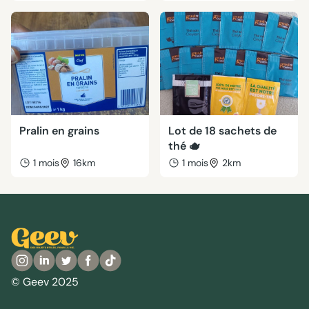
Pralin en grains
Lot de 18 sachets de
thé 🫖
1 mois
16km
1 mois
2km
© Geev 2025