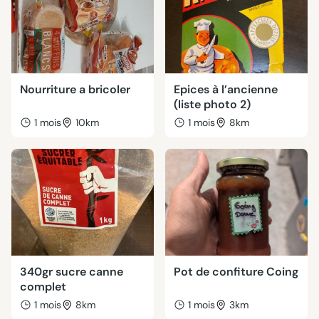
Nourriture a bricoler
Epices à l’ancienne
(liste photo 2)
1 mois
10km
1 mois
8km
340gr sucre canne
Pot de confiture Coing
complet
1 mois
8km
1 mois
3km