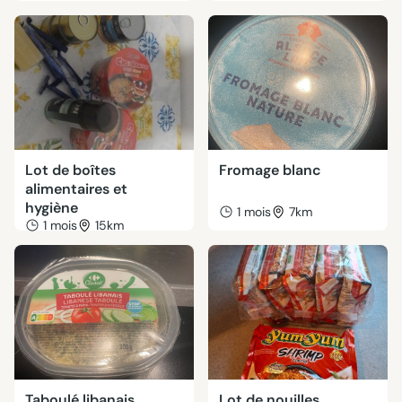
Lot de boîtes
Fromage blanc
alimentaires et
hygiène
1 mois
7km
1 mois
15km
Taboulé libanais
Lot de nouilles