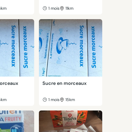
6km
1 mois
11km
morceaux
Sucre en morceaux
5km
1 mois
15km