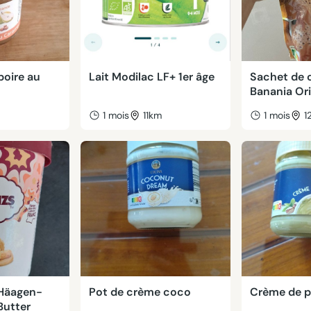
oire au
Lait Modilac LF+ 1er âge
Sachet de 
Banania Ori
m
1 mois
11km
1 mois
1
 Häagen-
Pot de crème coco
Crème de p
Butter