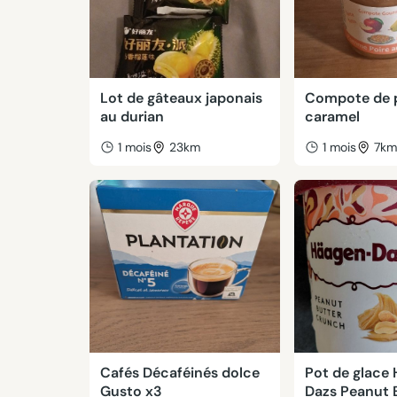
Lot de gâteaux japonais
Compote de p
au durian
caramel
1 mois
23km
1 mois
7k
Cafés Décaféinés dolce
Pot de glace
Gusto x3
Dazs Peanut 