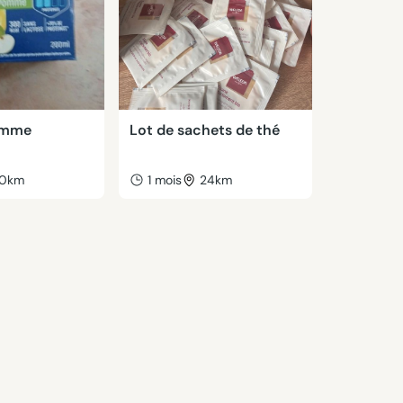
omme
Lot de sachets de thé
0km
1 mois
24km