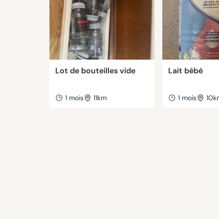
Lot de bouteilles vide
Lait bébé
1 mois
11km
1 mois
10k