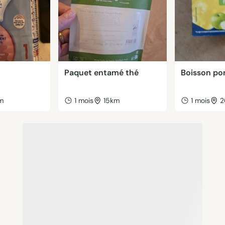
Paquet entamé thé
Boisson p
m
1 mois
15km
1 mois
2