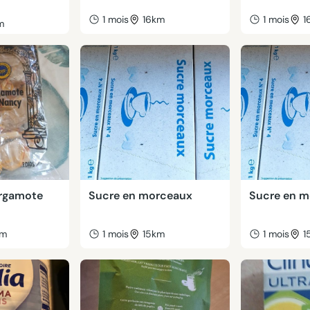
1 mois
16km
1 mois
1
m
ergamote
Sucre en morceaux
Sucre en 
km
1 mois
15km
1 mois
1