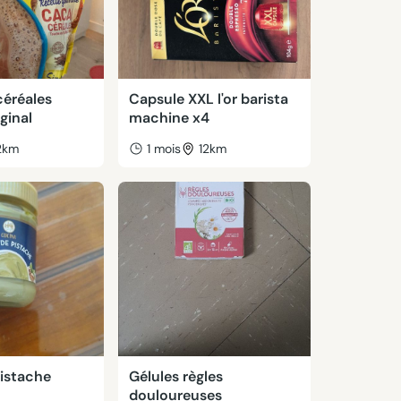
céréales
Capsule XXL l'or barista
ginal
machine x4
2km
1 mois
12km
istache
Gélules règles
douloureuses