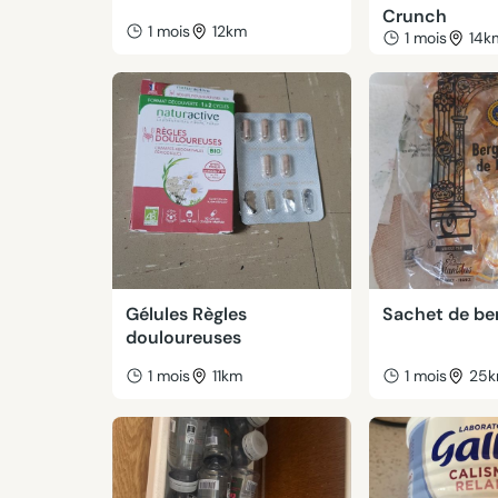
Crunch
1 mois
12km
1 mois
14k
Gélules Règles
Sachet de b
douloureuses
1 mois
11km
1 mois
25