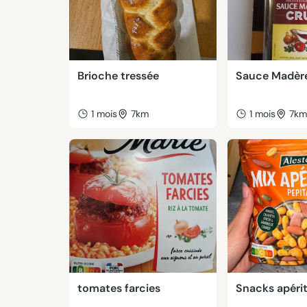
Brioche tressée
Sauce Madèr
1 mois
7km
1 mois
7k
tomates farcies
Snacks apérit