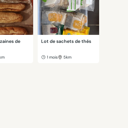
izaines de
Lot de sachets de thés
km
1 mois
5km