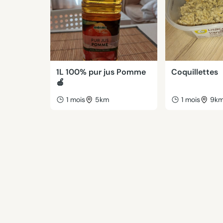
1L 100% pur jus Pomme
Coquillettes
🍎
1 mois
5km
1 mois
9k