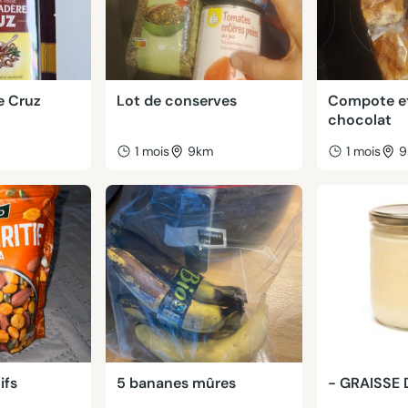
e Cruz
Lot de conserves
Compote et
chocolat
m
1 mois
9km
1 mois
9
ifs
5 bananes mûres
- GRAISSE