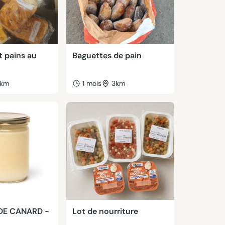
 pains au
Baguettes de pain
km
1 mois
3km
 DE CANARD -
Lot de nourriture