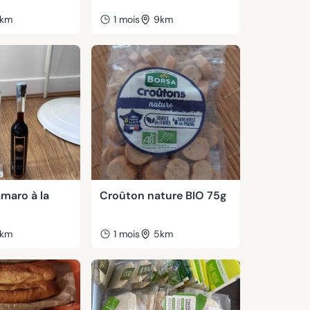
km
1 mois
9km
maro à la
Croûton nature BIO 75g
km
1 mois
5km