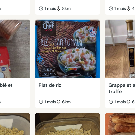
m
1 mois
8km
1 mois
4
blé et
Plat de riz
Grappa et a
truffe
m
1 mois
6km
1 mois
6