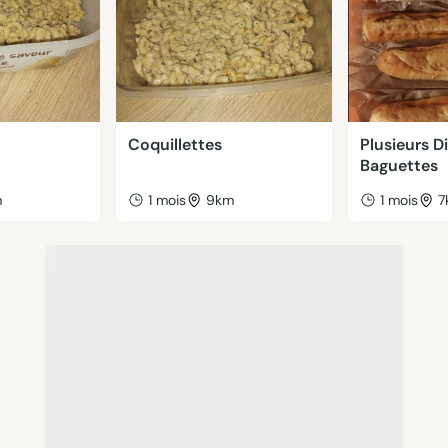
Coquillettes
Plusieurs D
Baguettes
m
1 mois
9km
1 mois
7