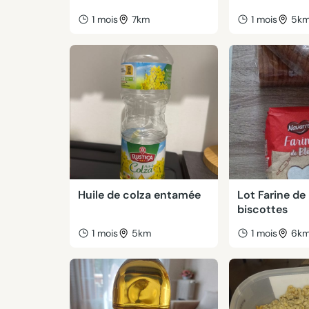
1 mois
7km
1 mois
5k
Huile de colza entamée
Lot Farine de 
biscottes
1 mois
5km
1 mois
6k