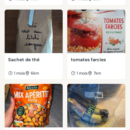
Sachet de thé
tomates farcies
1 mois
6km
1 mois
7km