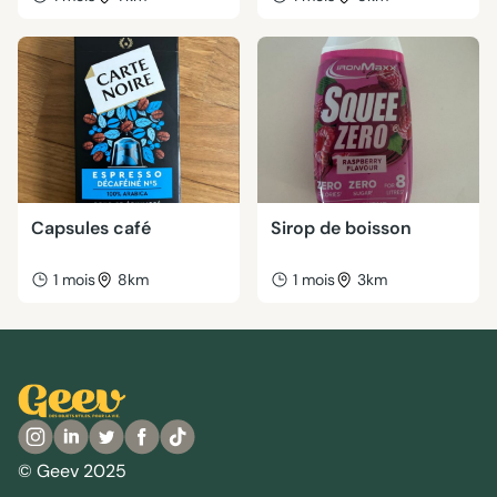
Capsules café
Sirop de boisson
1 mois
8km
1 mois
3km
© Geev 2025