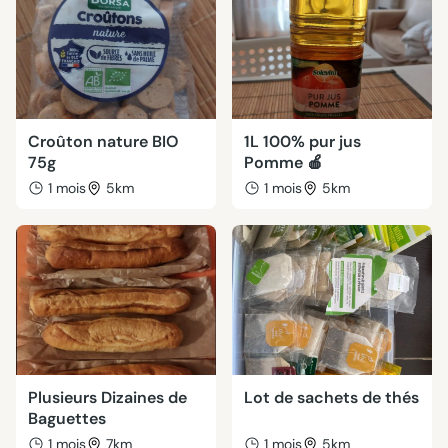
Croûton nature BIO
1L 100% pur jus
75g
Pomme 🍎
1 mois
5km
1 mois
5km
Plusieurs Dizaines de
Lot de sachets de thés
Baguettes
1 mois
7km
1 mois
5km