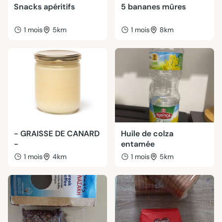
Snacks apéritifs
5 bananes mûres
1 mois
5km
1 mois
8km
- GRAISSE DE CANARD
Huile de colza
-
entamée
1 mois
4km
1 mois
5km