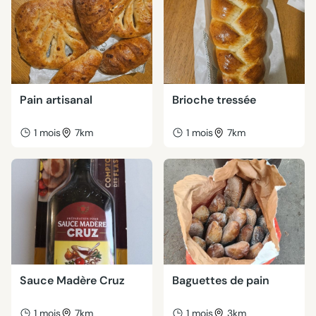
Pain artisanal
Brioche tressée
1 mois
7km
1 mois
7km
Sauce Madère Cruz
Baguettes de pain
1 mois
7km
1 mois
3km