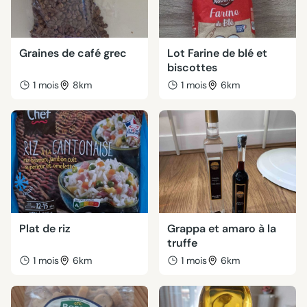
Graines de café grec
Lot Farine de blé et
biscottes
1 mois
8km
1 mois
6km
Plat de riz
Grappa et amaro à la
truffe
1 mois
6km
1 mois
6km