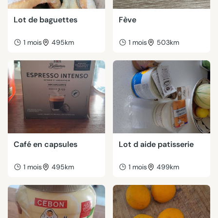
Lot de baguettes
Fève
1 mois
495km
1 mois
503km
Café en capsules
Lot d aide patisserie
1 mois
495km
1 mois
499km