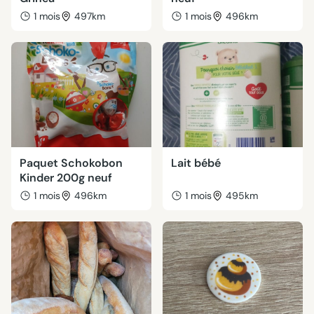
1 mois
497km
1 mois
496km
Paquet Schokobon
Lait bébé
Kinder 200g neuf
1 mois
496km
1 mois
495km