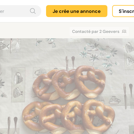
Je crée une annonce
S'insc
Contacté par 2 Geevers