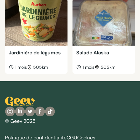
Jardinière de légumes
Salade Alaska
1 mois
505km
1 mois
505km
© Geev 2025
Politique de confidentialité
CGU
Cookies