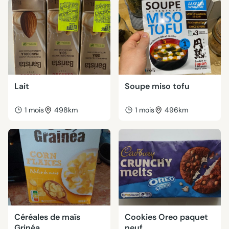
Lait
Soupe miso tofu
1 mois
498km
1 mois
496km
Céréales de maïs
Cookies Oreo paquet
Grinéa
neuf