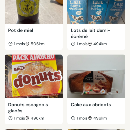
Pot de miel
Lots de lait demi-
écrémé
1 mois
505km
1 mois
494km
Donuts espagnols
Cake aux abricots
glacés
1 mois
496km
1 mois
496km