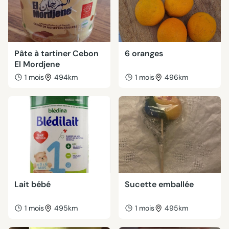
Pâte à tartiner Cebon
6 oranges
El Mordjene
1 mois
494km
1 mois
496km
Lait bébé
Sucette emballée
1 mois
495km
1 mois
495km