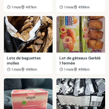
1 mois
497km
1 mois
498km
Lots de baguettes
Lot de gâteaux Gerblé
molles
1 fermée
1 mois
498km
1 mois
499km