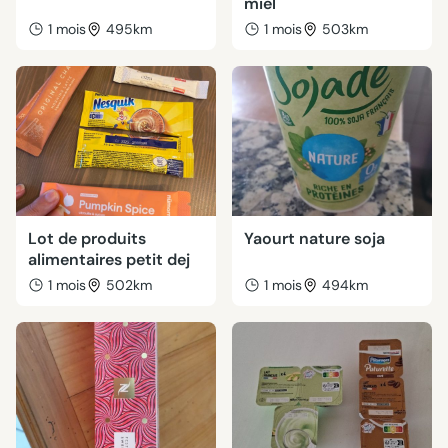
miel
1 mois
495km
1 mois
503km
Lot de produits
Yaourt nature soja
alimentaires petit dej
1 mois
502km
1 mois
494km