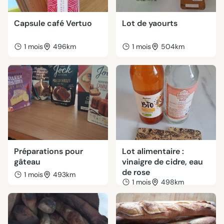
Capsule café Vertuo
Lot de yaourts
1 mois
496km
1 mois
504km
Préparations pour
Lot alimentaire :
gâteau
vinaigre de cidre, eau
de rose
1 mois
493km
1 mois
498km