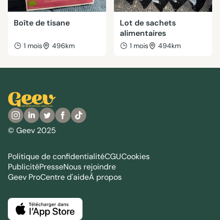
Boîte de tisane
Lot de sachets
alimentaires
1 mois
496km
1 mois
494km
© Geev 2025
Politique de confidentialité
CGU
Cookies
Publicité
Presse
Nous rejoindre
Geev Pro
Centre d'aide
À propos