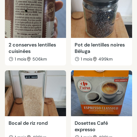
2 conserves lentilles
Pot de lentilles noires
cuisinées
Béluga
1 mois
506km
1 mois
499km
Bocal de riz rond
Dosettes Café
expresso