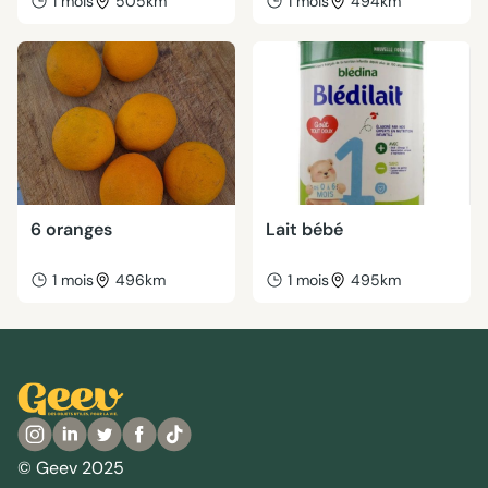
1 mois
505km
1 mois
494km
6 oranges
Lait bébé
1 mois
496km
1 mois
495km
© Geev 2025