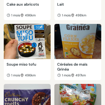
Cake aux abricots
Lait
1 mois
496km
1 mois
498km
Soupe miso tofu
Céréales de maïs
Grinéa
1 mois
496km
1 mois
497km