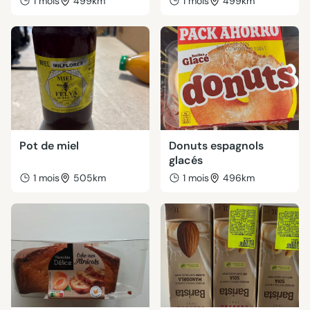
1 mois
499km
1 mois
499km
Pot de miel
Donuts espagnols
glacés
1 mois
505km
1 mois
496km