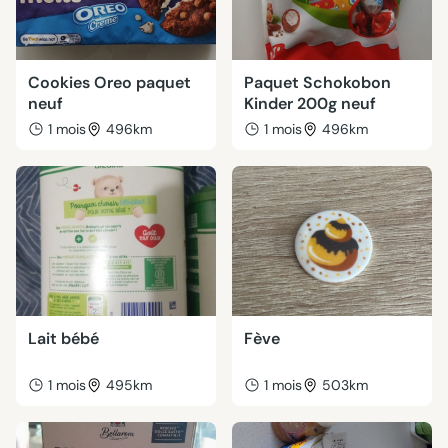
Cookies Oreo paquet
Paquet Schokobon
neuf
Kinder 200g neuf
1 mois
496km
1 mois
496km
Lait bébé
Fève
1 mois
495km
1 mois
503km