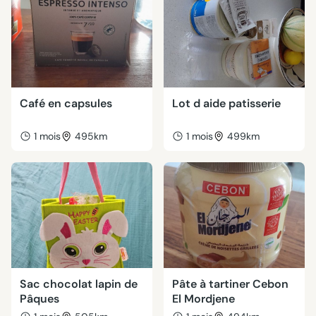
Café en capsules
Lot d aide patisserie
1 mois
495km
1 mois
499km
Sac chocolat lapin de
Pâte à tartiner Cebon
Pâques
El Mordjene