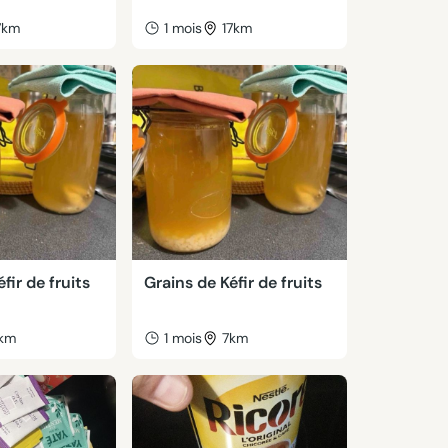
7km
1 mois
17km
fir de fruits
Grains de Kéfir de fruits
km
1 mois
7km