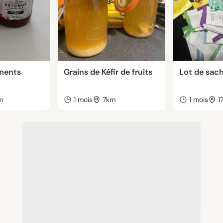
ments
Grains de Kéfir de fruits
Lot de sach
m
1 mois
7km
1 mois
1