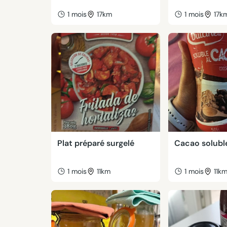
1 mois
17km
1 mois
17k
Plat préparé surgelé
Cacao solubl
1 mois
11km
1 mois
11k