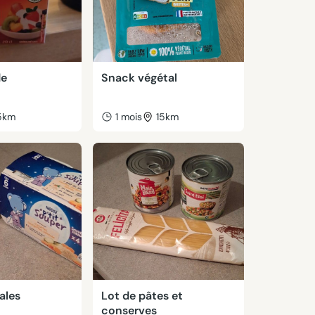
de
Snack végétal
5km
1 mois
15km
ales
Lot de pâtes et
conserves