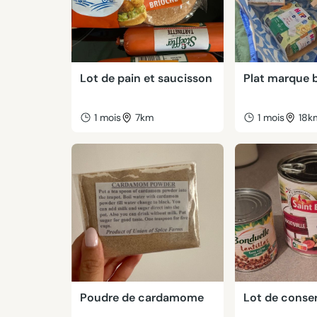
Lot de pain et saucisson
Plat marque 
1 mois
7km
1 mois
18k
Poudre de cardamome
Lot de conse