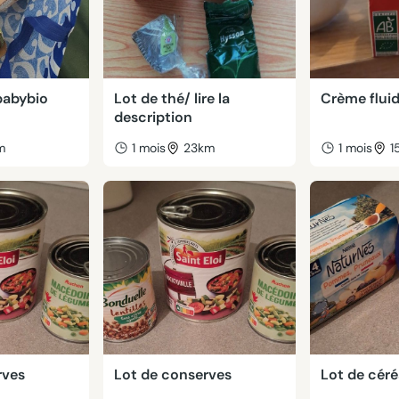
babybio
Lot de thé/ lire la
Crème flui
description
m
1 mois
23km
1 mois
1
rves
Lot de conserves
Lot de céré