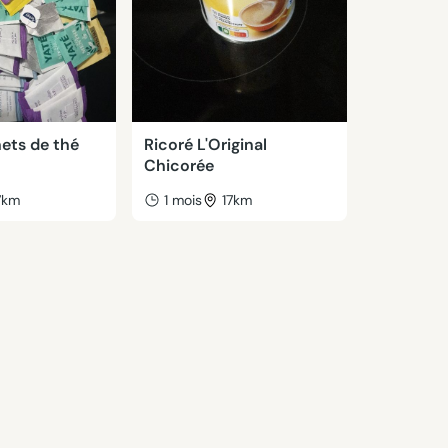
ets de thé
Ricoré L'Original
Chicorée
7km
1 mois
17km