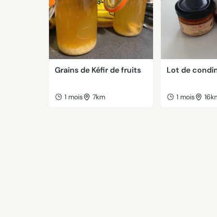
Grains de Kéfir de fruits
Lot de condi
1 mois
7km
1 mois
16k