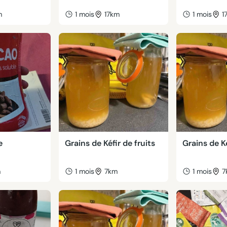
m
1 mois
17km
1 mois
1
e
Grains de Kéfir de fruits
Grains de Ké
m
1 mois
7km
1 mois
7