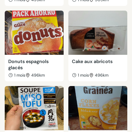
Donuts espagnols
Cake aux abricots
glacés
1 mois
496km
1 mois
496km