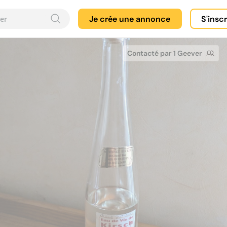
Je crée une annonce
S'insc
Contacté par 1 Geever