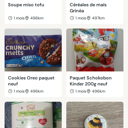
Soupe miso tofu
Céréales de maïs
Grinéa
1 mois
496km
1 mois
497km
Cookies Oreo paquet
Paquet Schokobon
neuf
Kinder 200g neuf
1 mois
496km
1 mois
496km