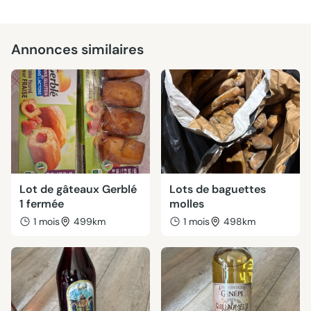
Annonces similaires
Lot de gâteaux Gerblé
Lots de baguettes
1 fermée
molles
1 mois
499km
1 mois
498km