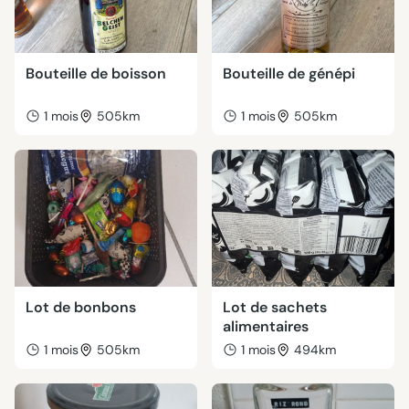
Bouteille de boisson
Bouteille de génépi
1 mois
505km
1 mois
505km
Lot de bonbons
Lot de sachets
alimentaires
1 mois
505km
1 mois
494km