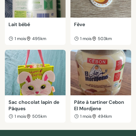
Lait bébé
Fève
1 mois
495km
1 mois
503km
Sac chocolat lapin de
Pâte à tartiner Cebon
Pâques
El Mordjene
1 mois
505km
1 mois
494km