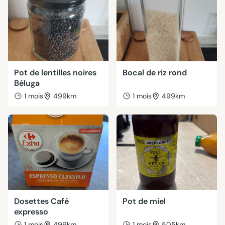
Pot de lentilles noires
Bocal de riz rond
Béluga
1 mois
499km
1 mois
499km
Dosettes Café
Pot de miel
expresso
1 mois
499km
1 mois
505km