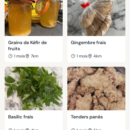
Grains de Kéfir de
Gingembre frais
fruits
1 mois
7km
1 mois
4km
Basilic frais
Tenders panés