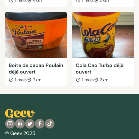
1 mois
4km
1 mois
5km
Boîte de cacao Poulain
Cola Cao Turbo déjà
déjà ouvert
ouvert
1 mois
2km
1 mois
3km
© Geev 2025