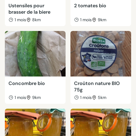
Ustensiles pour
2 tomates bio
brasser de la biere
1 mois
8km
1 mois
9km
Concombre bio
Croûton nature BIO
75g
1 mois
9km
1 mois
5km