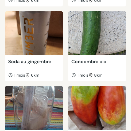
1 mois
6km
1 mois
6km
Soda au gingembre
Concombre bio
1 mois
6km
1 mois
8km