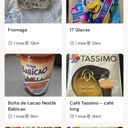
Fromage
17 Glaces
1 mois
12km
1 mois
12km
Boîte de cacao Nestlé
Café Tassimo - café
Babicao
long
1 mois
9km
1 mois
14km