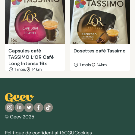
Capsules café
Dosettes café Tassimo
TASSIMO L’OR Café
Long Intense 16x
1 mois
14km
1 mois
14km
© Geev 2025
Politique de confidentialité
CGU
Cookies