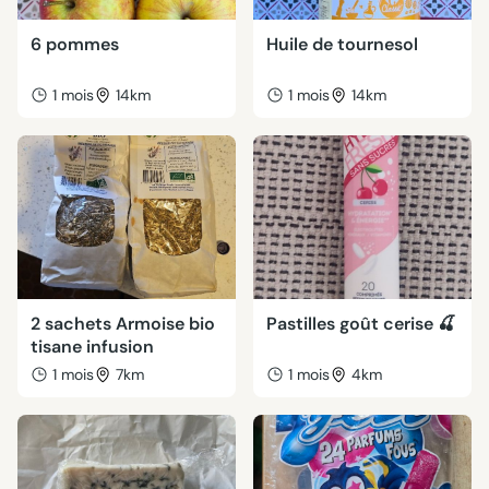
6 pommes
Huile de tournesol
1 mois
14km
1 mois
14km
2 sachets Armoise bio
Pastilles goût cerise 🍒
tisane infusion
1 mois
7km
1 mois
4km