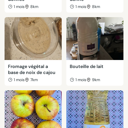
1 mois
8km
1 mois
8km
Fromage végétal a
Bouteille de lait
base de noix de cajou
1 mois
7km
1 mois
9km