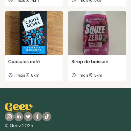
1 mois
7km
1 mois
5km
Capsules café
Sirop de boisson
1 mois
8km
1 mois
3km
© Geev 2025