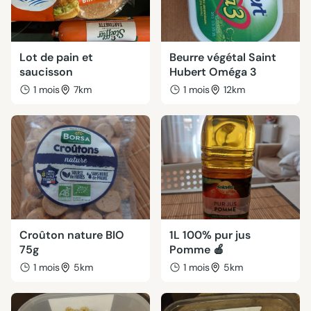
Lot de pain et
Beurre végétal Saint
saucisson
Hubert Oméga 3
1 mois
7km
1 mois
12km
Croûton nature BIO
1L 100% pur jus
75g
Pomme 🍎
1 mois
5km
1 mois
5km