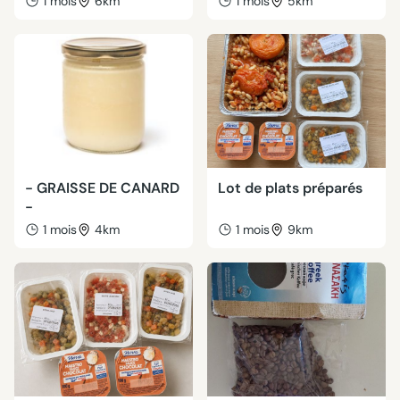
1 mois
6km
1 mois
5km
- GRAISSE DE CANARD
Lot de plats préparés
-
1 mois
4km
1 mois
9km