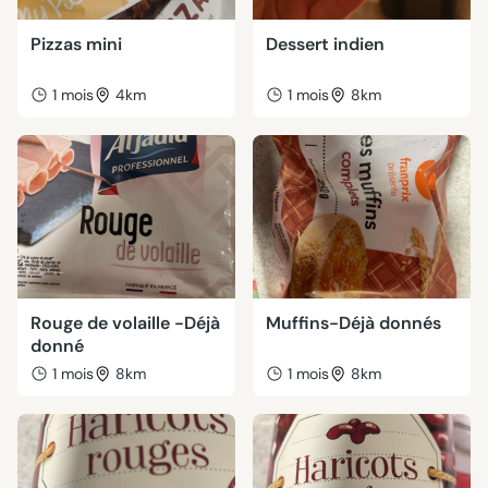
Pizzas mini
Dessert indien
1 mois
4km
1 mois
8km
Rouge de volaille -Déjà
Muffins-Déjà donnés
donné
1 mois
8km
1 mois
8km