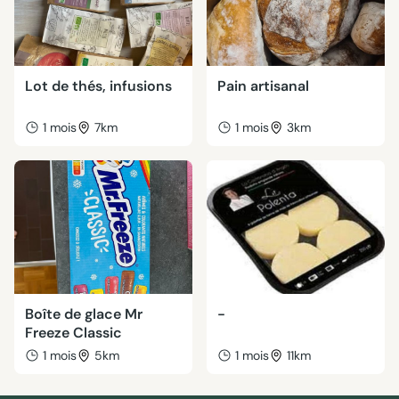
Lot de thés, infusions
Pain artisanal
1 mois
7km
1 mois
3km
Boîte de glace Mr
-
Freeze Classic
1 mois
5km
1 mois
11km