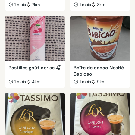
1 mois
7km
1 mois
3km
Pastilles goût cerise 🍒
Boîte de cacao Nestlé
Babicao
1 mois
4km
1 mois
9km