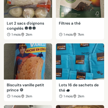
Lot 2 sacs d'oignons
Filtres a thé
congelés 🧅🧅🧅
1 mois
2km
1 mois
7km
Biscuits vanille petit
Lots 16 de sachets de
prince 🍪
thé 🫖
1 mois
2km
1 mois
2km