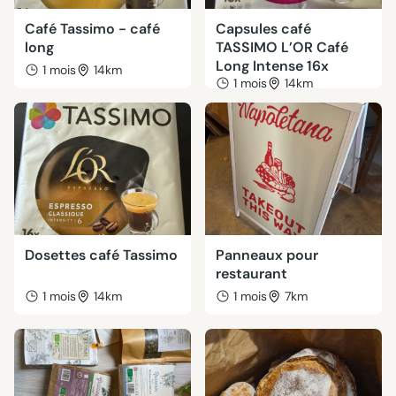
Café Tassimo - café
Capsules café
long
TASSIMO L’OR Café
Long Intense 16x
1 mois
14km
1 mois
14km
Dosettes café Tassimo
Panneaux pour
restaurant
1 mois
14km
1 mois
7km