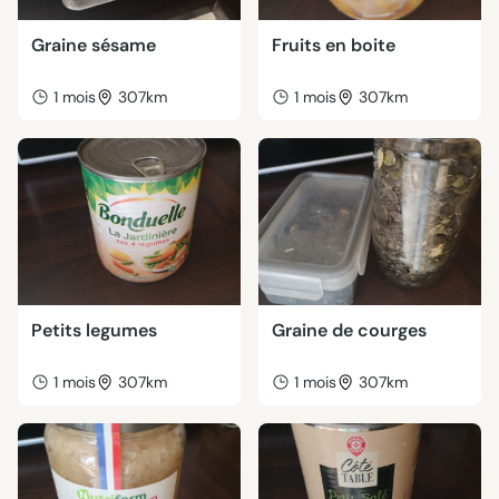
Graine sésame
Fruits en boite
1 mois
307km
1 mois
307km
Petits legumes
Graine de courges
1 mois
307km
1 mois
307km