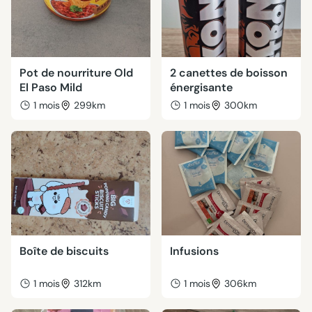
Pot de nourriture Old
2 canettes de boisson
El Paso Mild
énergisante
1 mois
299km
1 mois
300km
Boîte de biscuits
Infusions
1 mois
312km
1 mois
306km