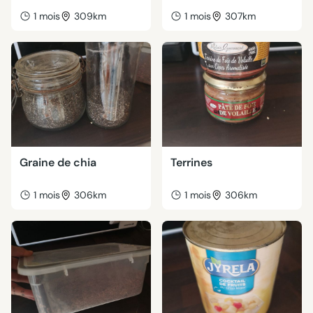
1 mois
309km
1 mois
307km
Graine de chia
Terrines
1 mois
306km
1 mois
306km