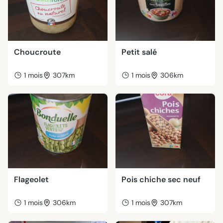
Choucroute
Petit salé
1 mois
307km
1 mois
306km
Flageolet
Pois chiche sec neuf
1 mois
306km
1 mois
307km