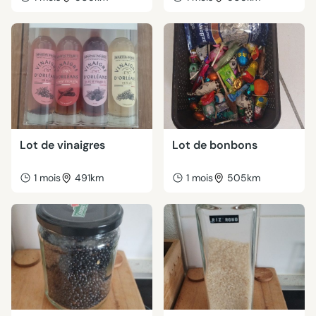
Lot de vinaigres
Lot de bonbons
1 mois
491km
1 mois
505km