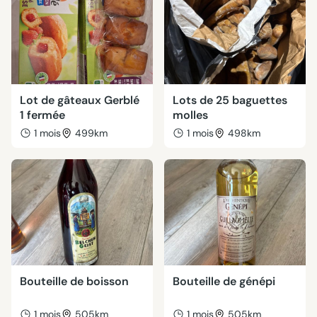
Lot de gâteaux Gerblé
Lots de 25 baguettes
1 fermée
molles
1 mois
499km
1 mois
498km
Bouteille de boisson
Bouteille de génépi
1 mois
505km
1 mois
505km