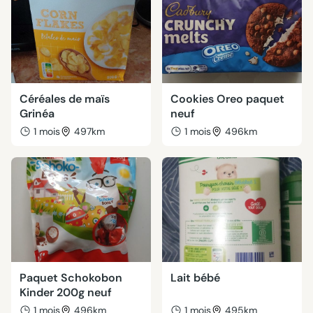
Céréales de maïs
Cookies Oreo paquet
Grinéa
neuf
1 mois
497km
1 mois
496km
Paquet Schokobon
Lait bébé
Kinder 200g neuf
1 mois
496km
1 mois
495km