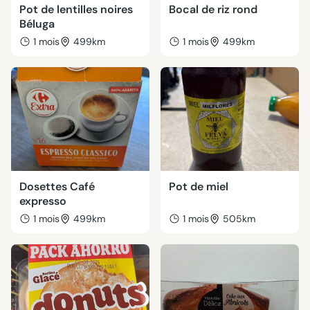
Pot de lentilles noires
Bocal de riz rond
Béluga
1 mois
499km
1 mois
499km
Dosettes Café
Pot de miel
expresso
1 mois
499km
1 mois
505km