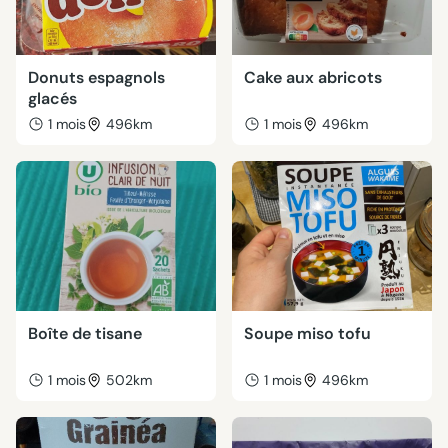
Donuts espagnols
Cake aux abricots
glacés
1 mois
496km
1 mois
496km
Boîte de tisane
Soupe miso tofu
1 mois
502km
1 mois
496km