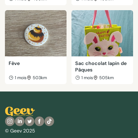
Fève
Sac chocolat lapin de
Pâques
1 mois
503km
1 mois
505km
© Geev 2025