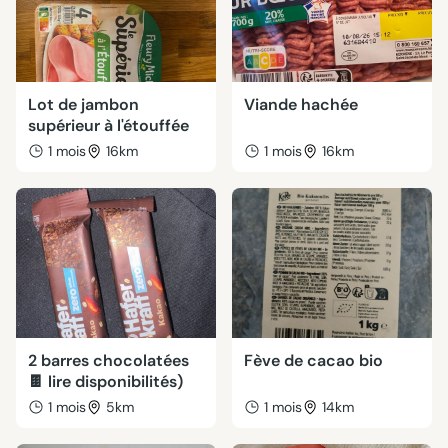
Lot de jambon
Viande hachée
supérieur à l'étouffée
1 mois
16km
1 mois
16km
2 barres chocolatées
Fève de cacao bio
🍫 lire disponibilités)
1 mois
5km
1 mois
14km