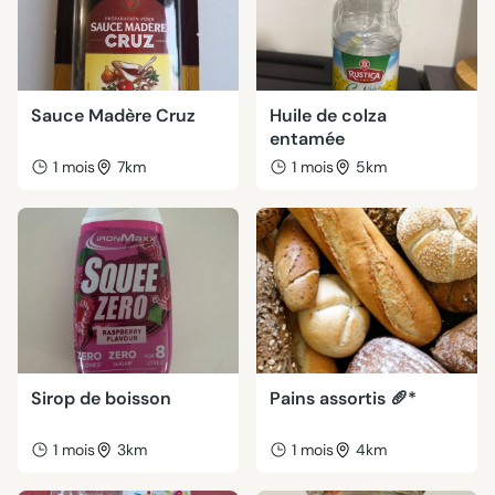
Sauce Madère Cruz
Huile de colza
entamée
1 mois
7km
1 mois
5km
Sirop de boisson
Pains assortis 🥖*
1 mois
3km
1 mois
4km