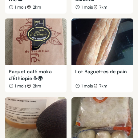
1 mois
2km
1 mois
7km
Paquet café moka
Lot Baguettes de pain
d'Éthiopie ☕🌍
1 mois
2km
1 mois
7km