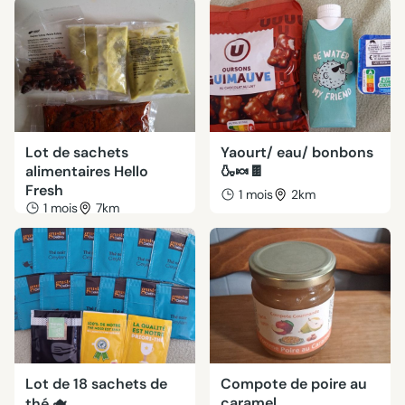
Lot de sachets
Yaourt/ eau/ bonbons
alimentaires Hello
🍶🍬🍫
Fresh
1 mois
2km
1 mois
7km
Lot de 18 sachets de
Compote de poire au
caramel
thé 🫖