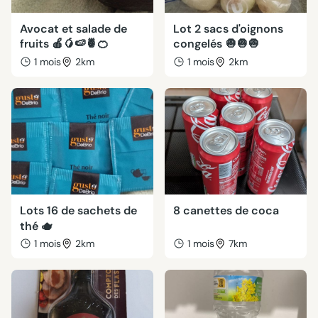
Avocat et salade de
Lot 2 sacs d'oignons
fruits 🍎🥭🍉🍍🍊
congelés 🧅🧅🧅
1 mois
2km
1 mois
2km
Lots 16 de sachets de
8 canettes de coca
thé 🫖
1 mois
2km
1 mois
7km