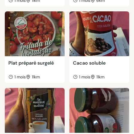
1 mois
11km
1 mois
6km
Plat préparé surgelé
Cacao soluble
1 mois
11km
1 mois
11km