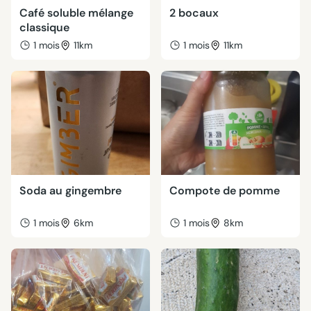
Café soluble mélange
2 bocaux
classique
1 mois
11km
1 mois
11km
Soda au gingembre
Compote de pomme
1 mois
6km
1 mois
8km