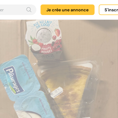
Je crée une annonce
S'insc