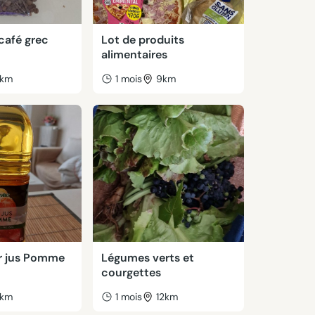
café grec
Lot de produits
alimentaires
km
1 mois
9km
r jus Pomme
Légumes verts et
courgettes
km
1 mois
12km