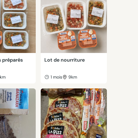
s préparés
Lot de nourriture
km
1 mois
9km