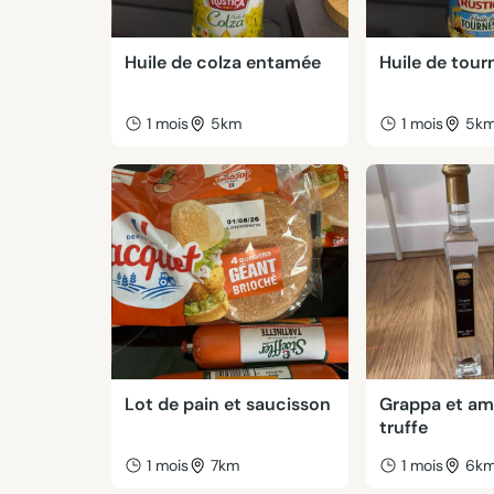
Huile de colza entamée
Huile de tour
1 mois
5km
1 mois
5k
Lot de pain et saucisson
Grappa et ama
truffe
1 mois
7km
1 mois
6k