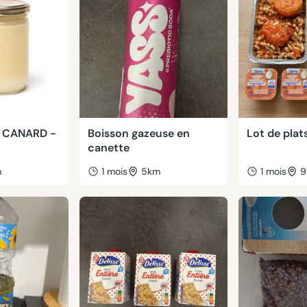
E CANARD -
Boisson gazeuse en
Lot de plat
canette
m
1 mois
5km
1 mois
9