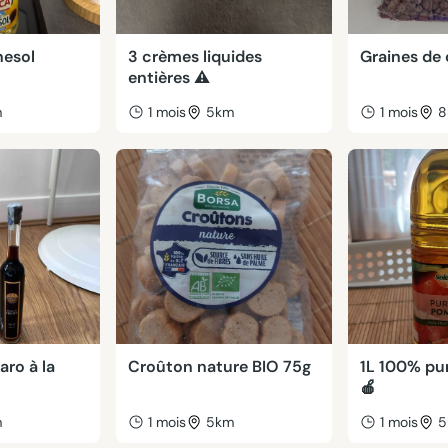
nesol
3 crèmes liquides
Graines de 
entières ⚠️
m
1 mois
5km
1 mois
8
ro à la
Croûton nature BIO 75g
1L 100% pu
🍎
m
1 mois
5km
1 mois
5