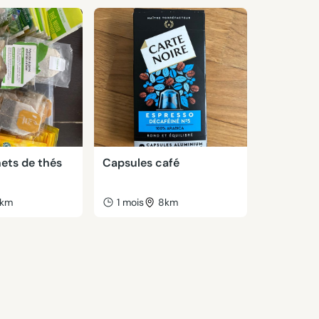
ets de thés
Capsules café
km
1 mois
8km