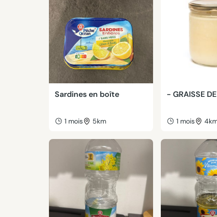
Sardines en boîte
- GRAISSE D
1 mois
5km
1 mois
4k