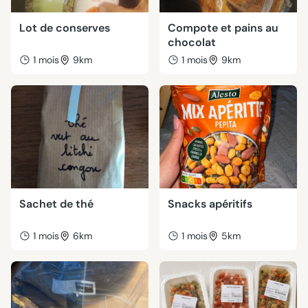
Lot de conserves
Compote et pains au
chocolat
1 mois
9km
1 mois
9km
Sachet de thé
Snacks apéritifs
1 mois
6km
1 mois
5km