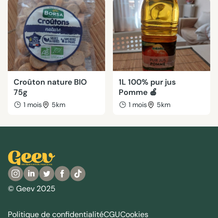
Croûton nature BIO
1L 100% pur jus
75g
Pomme 🍎
1 mois
5km
1 mois
5km
© Geev 2025
Politique de confidentialité
CGU
Cookies