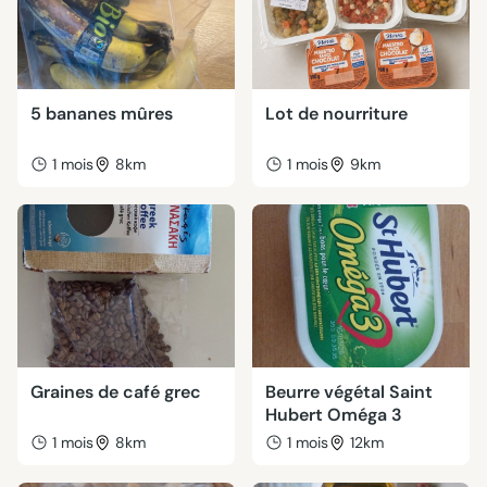
5 bananes mûres
Lot de nourriture
1 mois
8km
1 mois
9km
Graines de café grec
Beurre végétal Saint
Hubert Oméga 3
1 mois
8km
1 mois
12km