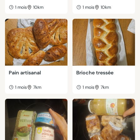
1 mois
10km
1 mois
10km
Pain artisanal
Brioche tressée
1 mois
7km
1 mois
7km