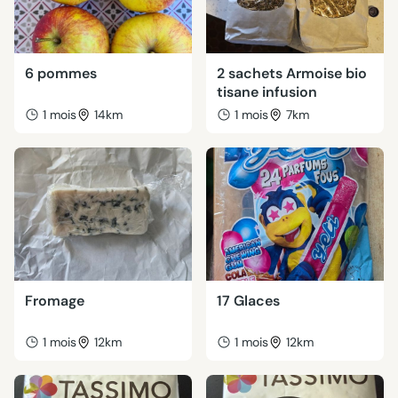
6 pommes
2 sachets Armoise bio
tisane infusion
1 mois
14km
1 mois
7km
Fromage
17 Glaces
1 mois
12km
1 mois
12km