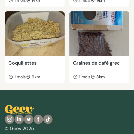
1 mois
14km
1 mois
9km
Coquillettes
Graines de café grec
1 mois
9km
1 mois
8km
© Geev 2025