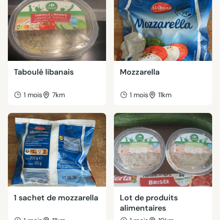
Taboulé libanais
Mozzarella
1 mois
7km
1 mois
11km
1 sachet de mozzarella
Lot de produits
alimentaires