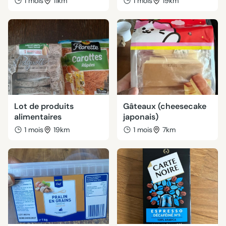
1 mois
11km
1 mois
19km
Lot de produits
Gâteaux (cheesecake
alimentaires
japonais)
1 mois
19km
1 mois
7km