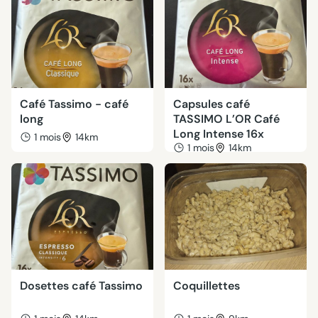
Café Tassimo - café
Capsules café
long
TASSIMO L’OR Café
Long Intense 16x
1 mois
14km
1 mois
14km
Dosettes café Tassimo
Coquillettes