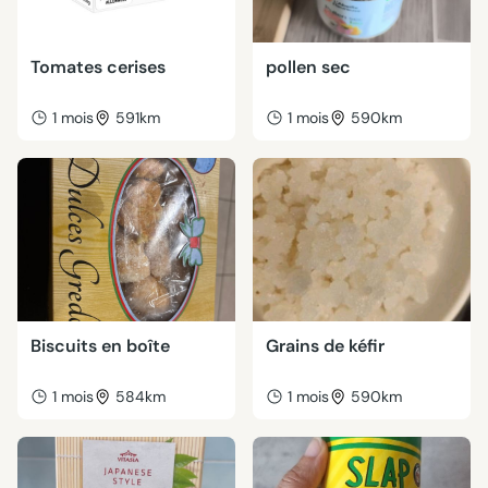
Tomates cerises
pollen sec
1 mois
591km
1 mois
590km
Biscuits en boîte
Grains de kéfir
1 mois
584km
1 mois
590km