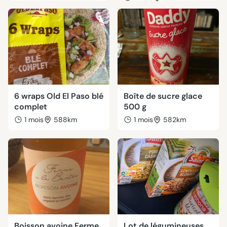
6 wraps Old El Paso blé
Boîte de sucre glace
complet
500 g
1 mois
588km
1 mois
582km
Boisson avoine Ferme
Lot de légumineuses