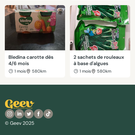
Bledina carotte dès
2 sachets de rouleaux
4/6 mois
à base d'algues
1 mois
580km
1 mois
580km
© Geev 2025