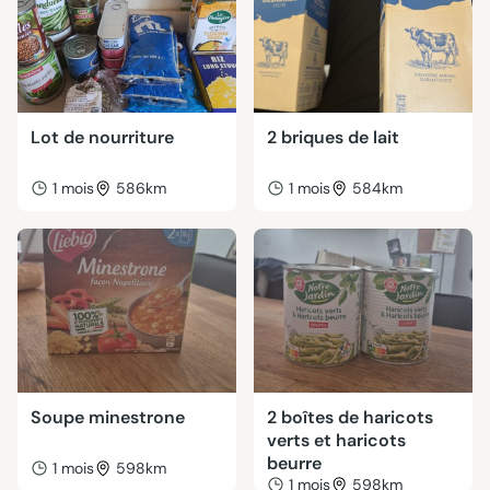
Lot de nourriture
2 briques de lait
1 mois
586km
1 mois
584km
Soupe minestrone
2 boîtes de haricots
verts et haricots
beurre
1 mois
598km
1 mois
598km