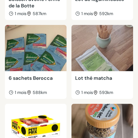
de la Botte
1 mois
587km
1 mois
592km
6 sachets Berocca
Lot thé matcha
1 mois
588km
1 mois
593km