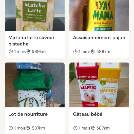
Matcha latte saveur
Assaisonnement cajun
pistache
1 mois
589km
1 mois
588km
Lot de nourriture
Gâteau bébé
1 mois
587km
1 mois
587km